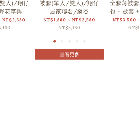
雙人)/翔仔
被套(單人/雙人)/翔仔
全套薄被套
野花草與蝴
居家聯名/縱谷
包 + 被套 
蝶
仔居家聯
~ NT$2,580
NT$1,880 ~ NT$2,580
NT$3,560 
,160
NT$5,160
NT$
查看更多