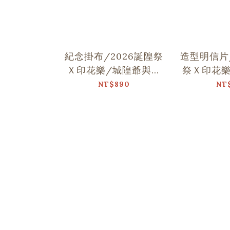
紀念掛布/2026誕隍祭
造型明信片/
Ｘ印花樂/城隍爺與范
祭Ｘ印花樂
謝將軍跳舞
跳
NT$890
NT