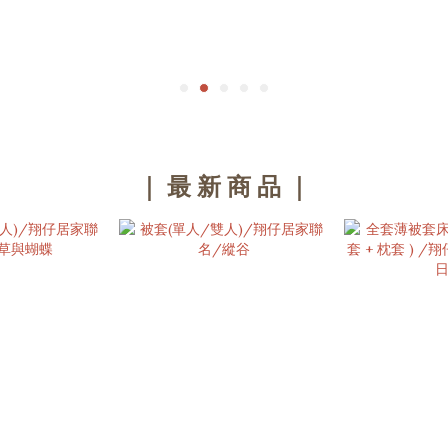
｜ 最 新 商 品 ｜