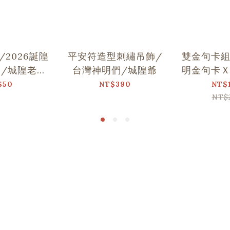
2026誕隍
平安符造型刺繡吊飾/
雙金句卡
/城隍老爺
台灣神明們/城隍爺
明金句卡
舞
$50
NT$390
NT$
NT$