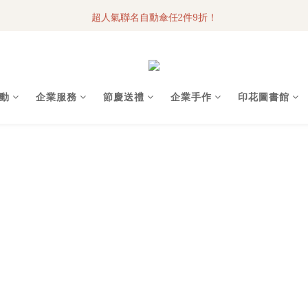
超人氣聯名自動傘任2件9折！
3C科技好物｜任選2件95折！
3C科技好物｜任選2件95折！
動
企業服務
節慶送禮
企業手作
印花圖書館