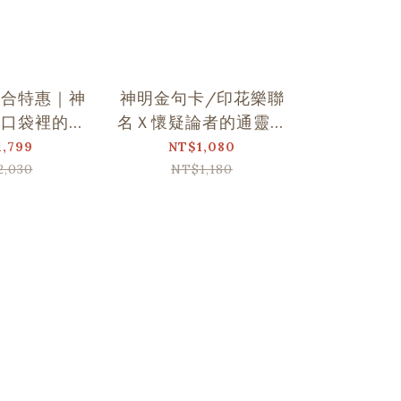
組合特惠｜神
神明金句卡/印花樂聯
平安符造
Ｘ口袋裡的金
名Ｘ懷疑論者的通靈觀
台灣神明
句卡
察
1,799
NT$1,080
NT
2,030
NT$1,180