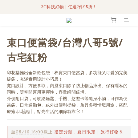
3C科技好物｜任選2件95折！
3C科技好物｜任選2件95折！
聯名iPhone手機殼現貨4折起🔥
超人氣聯名自動傘任2件9折！
束口便當袋/台灣八哥5號/
3C科技好物｜任選2件95折！
古宅紅粉
印花樂推出全新款包袋！棉質束口便當袋，多功能又可愛的完美
提袋，充滿實用設計小巧思！
寬口設計、方便拿取，內層束口除了防止物品掉出、保有隱私的
同時，讓空間運用更彈性，容量瞬間倍增。
外側附口袋，可收納鑰匙、手機、悠遊卡等隨身小物，可作為便
當袋、日常通勤包、或外出便利提袋，兼具多種情境用途，搭配
療癒印花設計，點亮生活的細節就靠它！
至
08/16 16:00
截止
指定分類，夏日限定｜旅行好物＆