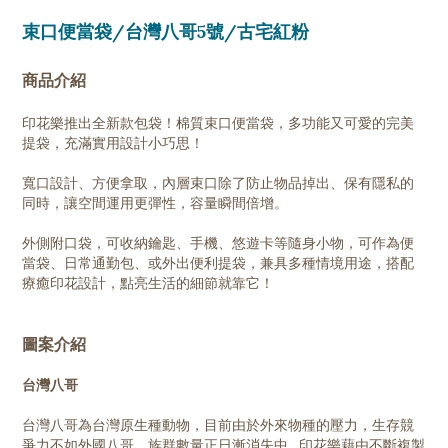
束口便當袋/台灣八哥5號/古宅紅粉
商品介紹
印花樂推出全新款包袋！棉質束口便當袋，多功能又可愛的完美
提袋，充滿實用設計小巧思！
寬口設計、方便拿取，內層束口除了防止物品掉出、保有隱私的
同時，讓空間運用更彈性，容量瞬間倍增。
外側附口袋，可收納鑰匙、手機、悠遊卡等隨身小物，可作為便
當袋、日常通勤包、或外出便利提袋，兼具多種情境用途，搭配
療癒印花設計，點亮生活的細節就靠它！
圖案介紹
台灣八哥
台灣八哥為台灣原生種動物，目前由於外來物種的壓力，生存競
爭力不如外國八哥，族群數量正日漸消失中…印花樂藉由不斷複製