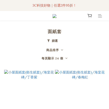
3C科技好物｜任選2件95折！
3C科技好物｜任選2件95折！
聯名iPhone手機殼現貨4折起🔥
超人氣聯名自動傘任2件9折！
面紙套
3C科技好物｜任選2件95折！
篩選
商品排序
每頁顯示 24 個