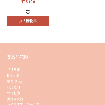
草綠/經典新色II
NT$490
加入購物車
關於印花樂
品牌故事
B 型企業
成為印花人
花語週報
媒體報導
獲獎＆認證
小花苗實習生歷年成果