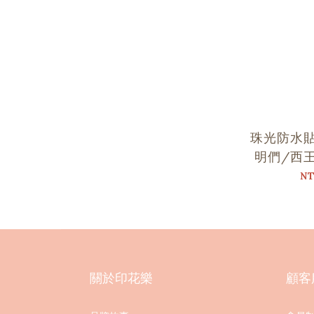
珠光防水
明們/西
隍/關公
NT
關於印花樂
顧客