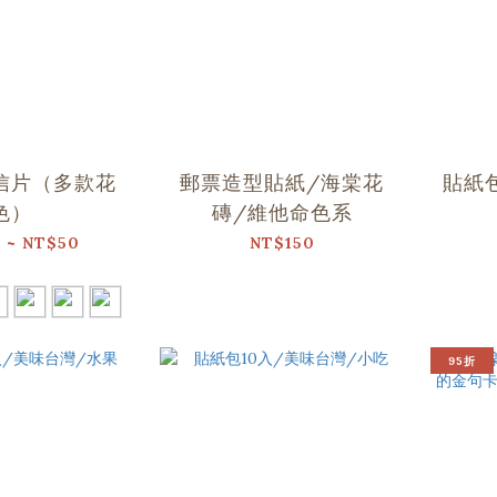
信片（多款花
郵票造型貼紙/海棠花
貼紙
色）
磚/維他命色系
 ~ NT$50
NT$150
95折