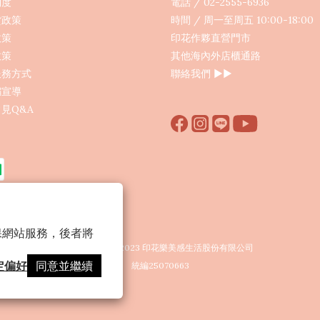
制度
電話 / 02-2555-6936
貨政策
時間 / 周一至周五 10:00-18:00
政策
印花作夥直營門市
政策
其他海內外店櫃通路
服務方式
聯絡我們
▶︎▶︎
騙宣導
見Q&A
 以確保網站服務，後者將
Copyright © 2023 印花樂美感生活股份有限公司
定偏好
同意並繼續
統編25070663