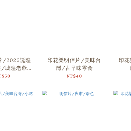
/2026誕隍
印花樂明信片/美味台
印花
樂/城隍老爺跳
灣/古早味零食
舞
T$50
NT$40