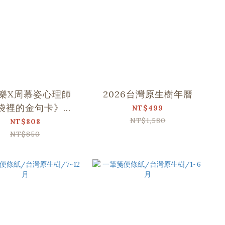
樂X周慕姿心理師
2026台灣原生樹年曆
袋裡的金句卡》精
NT$499
盒經典印花牌卡組
NT$1,580
NT$808
NT$850