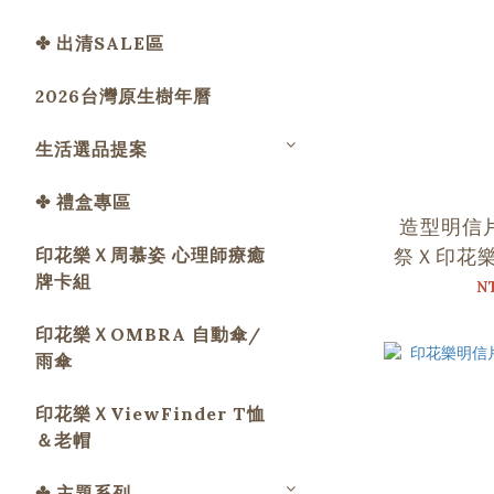
✤ 出清SALE區
2026台灣原生樹年曆
生活選品提案
✤ 禮盒專區
造型明信片
印花樂Ｘ周慕姿 心理師療癒
祭Ｘ印花
牌卡組
N
印花樂ＸOMBRA 自動傘/
雨傘
印花樂ＸViewFinder T恤
＆老帽
✤ 主題系列