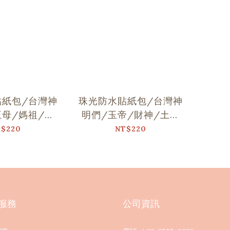
貼紙包/台灣神
珠光防水貼紙包/台灣神
王母/媽祖/城
明們/玉帝/財神/土地
/月老/虎爺
公/文昌/觀音/玄天上
$220
NT$220
帝
服務
公司資訊