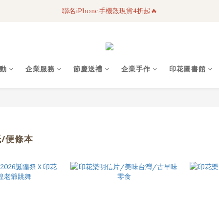
聯名iPhone手機殼現貨4折起🔥
3C科技好物｜任選2件95折！
超人氣聯名自動傘任2件9折！
3C科技好物｜任選2件95折！
動
企業服務
節慶送禮
企業手作
印花圖書館
紙/便條本