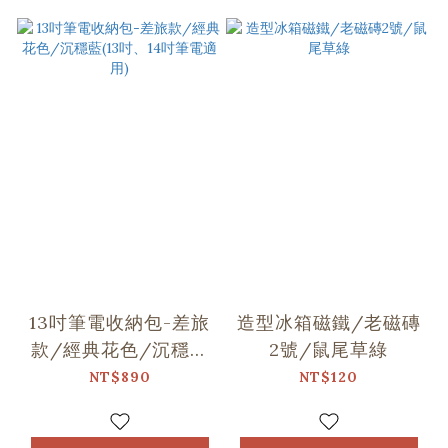
13吋筆電收納包-差旅
造型冰箱磁鐵/老磁磚
款/經典花色/沉穩藍
2號/鼠尾草綠
(13吋、14吋筆電適用)
NT$890
NT$120