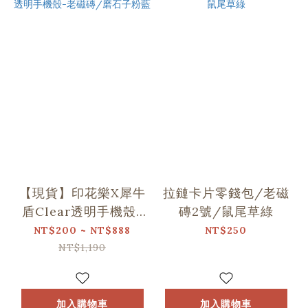
【現貨】印花樂X犀牛
拉鏈卡片零錢包/老磁
盾Clear透明手機殼-
磚2號/鼠尾草綠
老磁磚/磨石子粉藍
NT$200 ~ NT$888
NT$250
NT$1,190
加入購物車
加入購物車