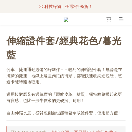
3C科技好物｜任選2件95折！
聯名iPhone手機殼現貨4折起🔥
超人氣聯名自動傘任2件9折！
伸縮證件套/經典花色/暮光
3C科技好物｜任選2件95折！
藍
公車、捷運通勤必備的好夥伴－－輕巧的伸縮證件套！無論是在
擁擠的捷運、地鐵上還是匆忙的街頭，都能快速收納進包袋，悠
遊卡隨時隨地取用。
選用較耐磨又有透氣度的「壓紋皮革」材質，獨特紋路摸起來更
有質感，也比一般牛皮來的更硬挺、耐用！
自由伸縮長度，從背包側面也能輕鬆拿取證件套，使用超方便！