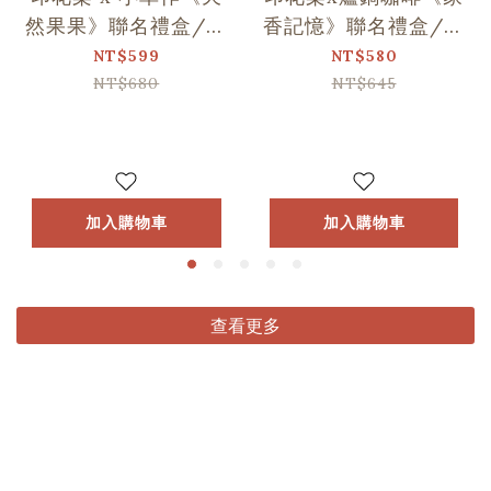
然果果》聯名禮盒/印
香記憶》聯名禮盒/印
花+1
花+1
NT$599
NT$580
NT$680
NT$645
加入購物車
加入購物車
查看更多