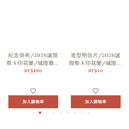
紀念掛布/2026誕隍
造型明信片/2026誕
祭Ｘ印花樂/城隍爺與
隍祭Ｘ印花樂/城隍老
范謝將軍跳舞
爺跳舞
NT$890
NT$50
加入購物車
加入購物車