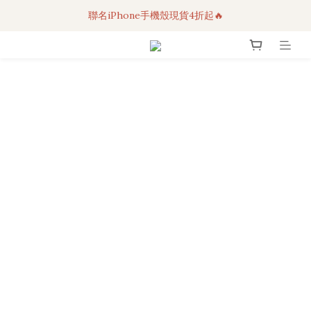
聯名iPhone手機殼現貨4折起🔥
3C科技好物｜任選2件95折！
超人氣聯名自動傘任2件9折！
3C科技好物｜任選2件95折！