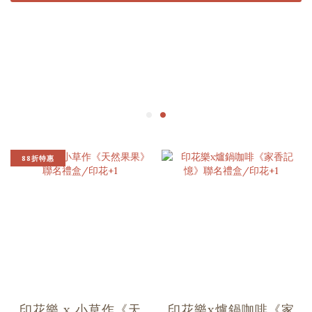
88折特惠
印花樂 x 小草作《天
印花樂x爐鍋咖啡《家