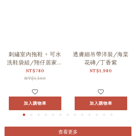
刺繡室內拖鞋 + 可水
透膚細吊帶洋裝/海棠
洗鞋袋組/翔仔居家Ｘ
花磚/丁香紫
印花樂聯名
NT$780
NT$1,980
NT$1,560
加入購物車
加入購物車
查看更多