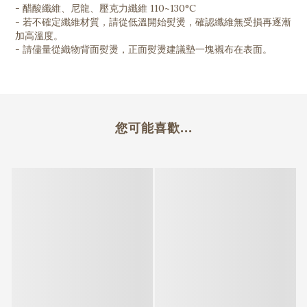
- 醋酸纖維、尼龍、壓克力纖維 110~130°C
- 若不確定纖維材質，請從低溫開始熨燙，確認纖維無受損再逐漸
加高溫度。
- 請儘量從織物背面熨燙，正面熨燙建議墊一塊襯布在表面。
您可能喜歡...