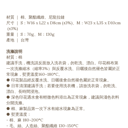
材質 ｜ 棉、聚酯纖維、尼龍拉鏈
尺寸 ｜ S：W16 x L22 x D8cm (±3%)、M：W23 x L35 x D10cm
(±3%)
重量 ｜ S：70g、M：130g
產地 ｜ 台灣
洗滌說明
材質：棉
建議手洗，機洗請反面放入洗衣袋，勿乾洗、漂白。印花棉布第
一次洗滌縮水（縮率3%）與反覆水洗、日曬後自然褪色皆屬於正
常現象，熨燙溫度160~180°C。
● 印花製品經反覆水洗、日曬後會自然褪色屬於正常現象。
● 日常清潔建議手洗；若要使用洗衣機，請放洗衣袋，勿乾洗、
漂白、長時間浸泡。
● 深色印花遇水會有輕微色料溶出為正常現象，建議與淺色衣料
分開洗滌。
● 棉、麻製品第一次下水有縮水現象為正常。
● 熨燙溫度：
- 棉、麻 180~200°C
- 毛、絲、人造絲、聚酯纖維 130~150°C