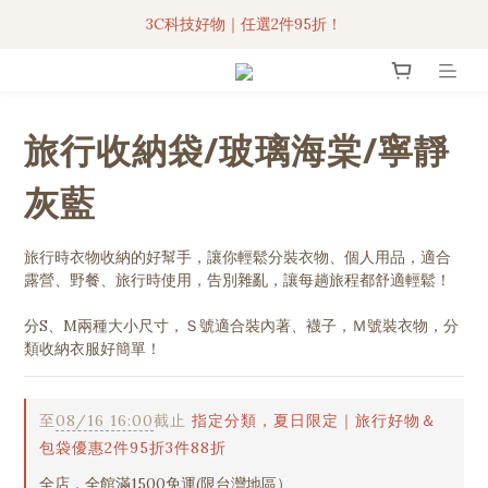
3C科技好物｜任選2件95折！
3C科技好物｜任選2件95折！
聯名iPhone手機殼現貨4折起🔥
超人氣聯名自動傘任2件9折！
旅行收納袋/玻璃海棠/寧靜
3C科技好物｜任選2件95折！
灰藍
旅行時衣物收納的好幫手，讓你輕鬆分裝衣物、個人用品，適合
露營、野餐、旅行時使用，告別雜亂，讓每趟旅程都舒適輕鬆！
分S、M兩種大小尺寸，Ｓ號適合裝內著、襪子，Ｍ號裝衣物，分
類收納衣服好簡單！
至
08/16 16:00
截止
指定分類，夏日限定｜旅行好物＆
包袋優惠2件95折3件88折
全店，全館滿1500免運(限台灣地區）