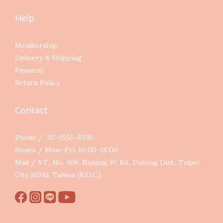
Help
Membership
Delivery & Shipping
Payment
Return Policy
Contact
Phone / 02-2555-6936
Hours / Mon.-Fri. 10:00-18:00
Mail / 6 F., No. 406, Nanjing W. Rd., Datong Dist., Taipei
City 10343, Taiwan (R.O.C.)