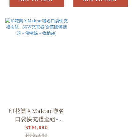
印花樂ＸMaktar聯名
口袋快充禮盒組-
66W充電器(含萬國轉
NT$1,690
接頭＋傳輸線＋收納
NT$2,890