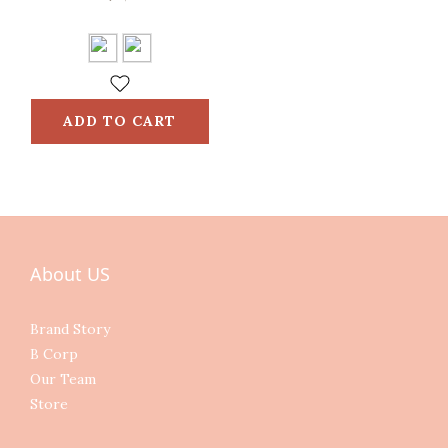
袋)
ADD TO CART
About US
Brand Story
B Corp
Our Team
Store