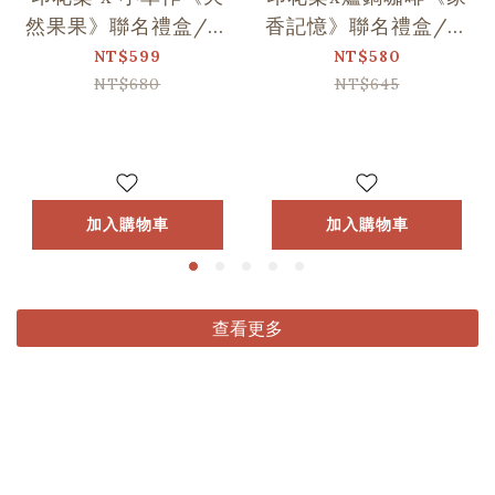
然果果》聯名禮盒/印
香記憶》聯名禮盒/印
花+1
花+1
NT$599
NT$580
NT$680
NT$645
加入購物車
加入購物車
查看更多