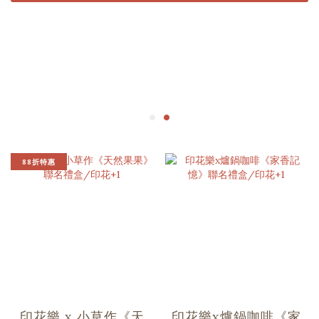
88折特惠
印花樂 x 小草作《天
印花樂x爐鍋咖啡《家