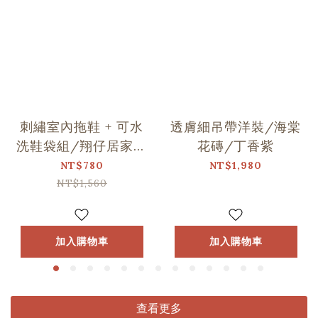
刺繡室內拖鞋 + 可水
透膚細吊帶洋裝/海棠
洗鞋袋組/翔仔居家Ｘ
花磚/丁香紫
印花樂聯名
NT$780
NT$1,980
NT$1,560
加入購物車
加入購物車
查看更多