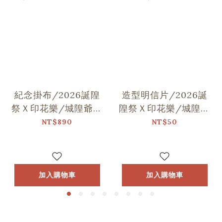
紀念掛布/2026誕隍
造型明信片/2026誕
祭Ｘ印花樂/城隍爺與
隍祭Ｘ印花樂/城隍老
范謝將軍跳舞
爺跳舞
NT$890
NT$50
加入購物車
加入購物車