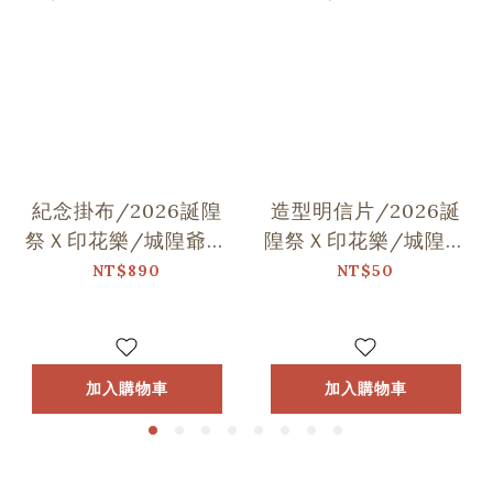
紀念掛布/2026誕隍
造型明信片/2026誕
祭Ｘ印花樂/城隍爺與
隍祭Ｘ印花樂/城隍老
范謝將軍跳舞
爺跳舞
NT$890
NT$50
加入購物車
加入購物車