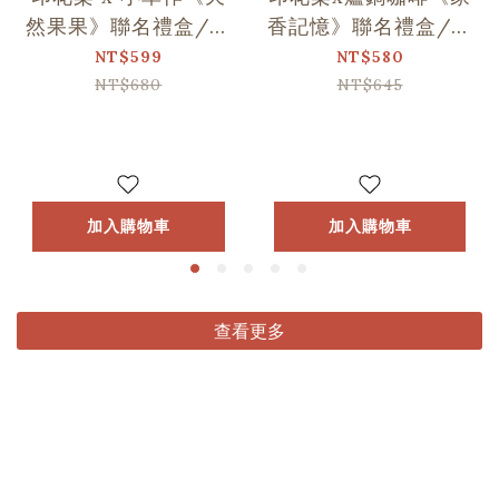
然果果》聯名禮盒/印
香記憶》聯名禮盒/印
花+1
花+1
NT$599
NT$580
NT$680
NT$645
加入購物車
加入購物車
查看更多