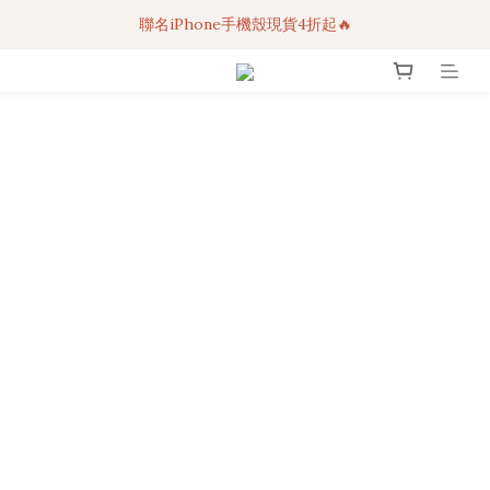
聯名iPhone手機殼現貨4折起🔥
3C科技好物｜任選2件95折！
超人氣聯名自動傘任2件9折！
3C科技好物｜任選2件95折！