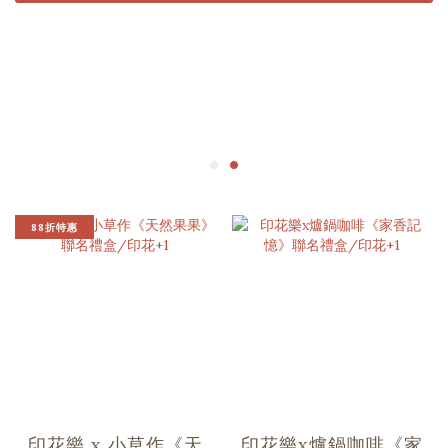
88折特惠
印花樂 x 小草作《天
印花樂x爐鍋咖啡《家