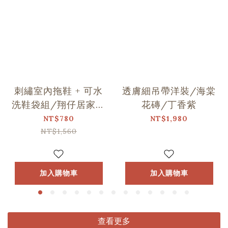
刺繡室內拖鞋 + 可水
透膚細吊帶洋裝/海棠
洗鞋袋組/翔仔居家Ｘ
花磚/丁香紫
印花樂聯名
NT$780
NT$1,980
NT$1,560
加入購物車
加入購物車
查看更多