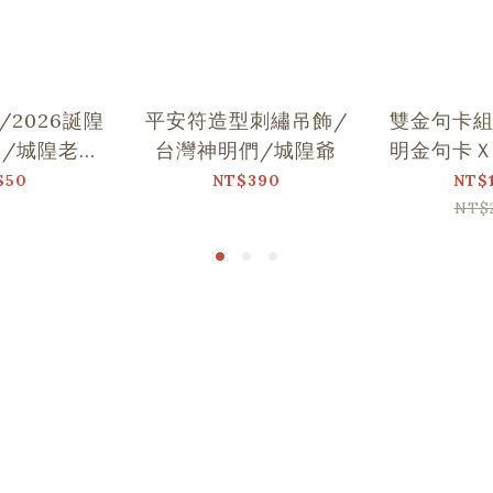
2026誕隍
平安符造型刺繡吊飾/
雙金句卡
/城隍老爺
台灣神明們/城隍爺
明金句卡
舞
$50
NT$390
NT$
NT$