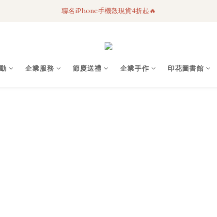
聯名iPhone手機殼現貨4折起🔥
3C科技好物｜任選2件95折！
超人氣聯名自動傘任2件9折！
3C科技好物｜任選2件95折！
動
企業服務
節慶送禮
企業手作
印花圖書館