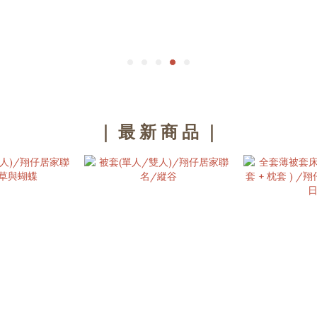
｜ 最 新 商 品 ｜