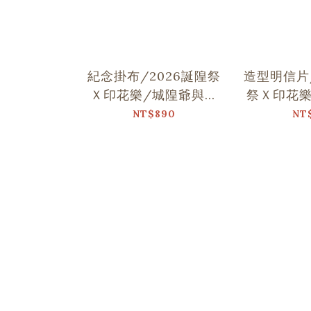
紀念掛布/2026誕隍祭
造型明信片/
Ｘ印花樂/城隍爺與范
祭Ｘ印花樂
謝將軍跳舞
跳
NT$890
NT