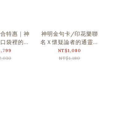
組合特惠｜神
神明金句卡/印花樂聯
平安符造
Ｘ口袋裡的金
名Ｘ懷疑論者的通靈觀
台灣神明
句卡
察
1,799
NT$1,080
NT
2,030
NT$1,180