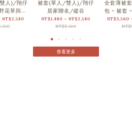
雙人)/翔仔
被套(單人/雙人)/翔仔
全套薄被套
野花草與蝴
居家聯名/縱谷
包 + 被套 
蝶
仔居家聯
~ NT$2,580
NT$1,880 ~ NT$2,580
NT$3,560 
,160
NT$5,160
NT$
查看更多