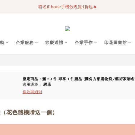
聯名iPhone手機殼現貨4折起🔥
3C科技好物｜任選2件95折！
超人氣聯名自動傘任2件9折！
3C科技好物｜任選2件95折！
動
企業服務
節慶送禮
企業手作
印花圖書館
指定商品：滿 20 件 即享 1 件贈品 (圓角方形購物袋/藝術家聯名/印
適用通路：
網店
條款與細則
袋（花色隨機贈送一個）