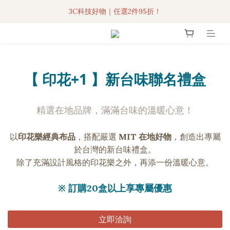
3C科技好物｜任選2件95折！
3C科技好物｜任選2件95折！
聯名iPhone手機殼現貨4折起🔥
超人氣聯名自動傘任2件9折！
【 印花+1 】新台味聯名禮盒
3C科技好物｜任選2件95折！
精選在地品牌，滿滿台味的溫暖心意！
以
印花樂經典布品
，搭配嚴選
MIT 在地好物
，創造出專屬
於台灣的新台味禮盒。
除了充滿設計風格的印花樂之外，再添一份溫暖心意。
※ 訂購20盒以上享專屬優惠
立即洽詢