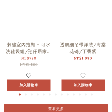
刺繡室內拖鞋 + 可水
透膚細吊帶洋裝/海棠
洗鞋袋組/翔仔居家Ｘ
花磚/丁香紫
印花樂聯名
NT$780
NT$1,980
NT$1,560
加入購物車
加入購物車
查看更多