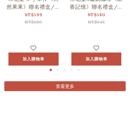
然果果》聯名禮盒/印
香記憶》聯名禮盒/印
花+1
花+1
NT$599
NT$580
NT$680
NT$645
加入購物車
加入購物車
查看更多