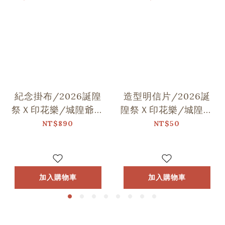
紀念掛布/2026誕隍
造型明信片/2026誕
祭Ｘ印花樂/城隍爺與
隍祭Ｘ印花樂/城隍老
范謝將軍跳舞
爺跳舞
NT$890
NT$50
加入購物車
加入購物車