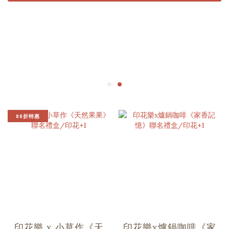
88折特惠
印花樂 x 小草作《天
印花樂x爐鍋咖啡《家