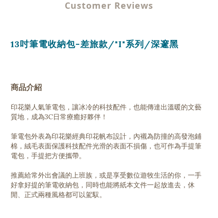
Customer Reviews
13吋筆電收納包-差旅款/"I"系列/深邃黑
商品介紹
印花樂人氣筆電包，讓冰冷的科技配件，也能傳達出溫暖的文藝
質地，成為3C日常療癒好夥伴！
筆電包外表為印花樂經典印花帆布設計，內襯為防撞的高發泡鋪
棉，絨毛表面保護科技配件光滑的表面不損傷，也可作為手提筆
電包，手提把方便攜帶。
推薦給常外出會議的上班族，或是享受數位遊牧生活的你，一手
好拿好提的筆電收納包，同時也能將紙本文件一起放進去，休
閒、正式兩種風格都可以駕馭。