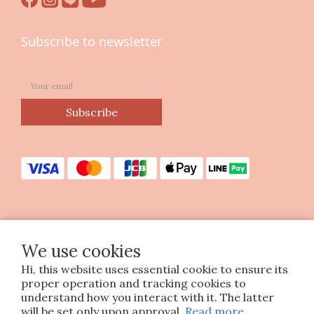
Subscribe to newsletter
Subscribe
Copyright © 2023 印花樂美感生活股份有限公司
We use cookies
統編25070663
Hi, this website uses essential cookie to ensure its
proper operation and tracking cookies to
understand how you interact with it. The latter
will be set only upon approval.
Read more