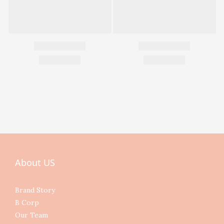
About US
Brand Story
B Corp
Our Team