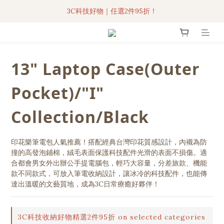
3C科技好物｜任選2件95折！
聯名iPhone手機殼現貨4折起🔥
超人氣聯名自動傘任2件9折！
3C科技好物｜任選2件95折！
13" Laptop Case(Outer
Pocket)/"I"
Collection/Black
印花樂筆電包人氣推薦！搭配經典台灣印花質感設計，內襯為防
撞的高發泡鋪棉，絨毛表面保護科技配件光滑的表面不損傷。適
合都會男女外出辦公手提電腦包，輕巧大容量，分差旅款、機能
款不同款式，可放入筆電收納設計，讓冰冷的科技配件，也能傳
達出溫暖的文藝質地，成為3C日常療癒好夥伴！
3C科技收納好物精選2件95折 on selected categories