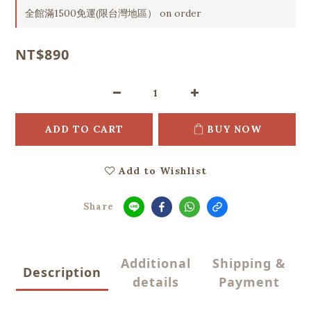
全館滿1500免運(限台灣地區） on order
NT$890
ADD TO CART
BUY NOW
Add to Wishlist
Share
Additional
Shipping &
Description
details
Payment