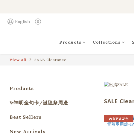
English
Products
Collections
View All
SALE Clearance
Products
SALE Clea
✨神明金句卡/誕隍祭周邊
Best Sellers
內有更多花色
New Arrivals