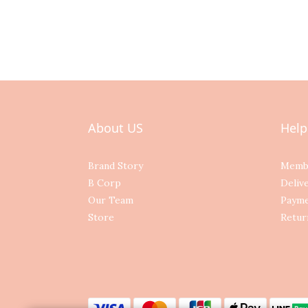
About US
Help
Brand Story
Memb
B Corp
Deliv
Our Team
Paym
Store
Retur