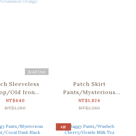
Sold Out
ch Sleeveless
Patch Skirt
op/Old Iron
Pants/Mysterious
dow Frame No.
Night/Coral Dusk
NT$640
NT$1,824
/Persimmon
Black
NT$1,280
NT$2,280
Orange
8折