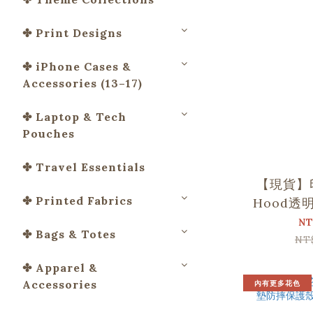
✤ Print Designs
✤ iPhone Cases &
Accessories (13–17)
✤ Laptop & Tech
Pouches
✤ Travel Essentials
【現貨】
✤ Printed Fabrics
Hood透
iPh
NT
✤ Bags & Totes
NT
✤ Apparel &
Accessories
內有更多花色