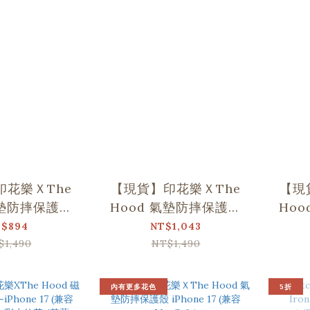
印花樂ＸThe
【現貨】印花樂ＸThe
【現
氣墊防摔保護殼
Hood 氣墊防摔保護殼
Ho
15 Pro Max
iPhone 16
i
$894
NT$1,043
$1,490
NT$1,490
內有更多花色
5折