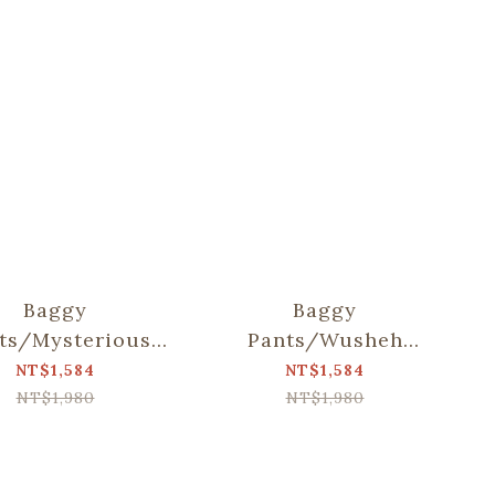
Baggy
Baggy
ts/Mysterious
Pants/Wusheh
ht/Coral Dusk
Cherry/Gentle Milk
NT$1,584
NT$1,584
Black
Tea
NT$1,980
NT$1,980