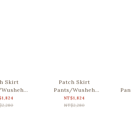
h Skirt
Patch Skirt
/Wusheh
Pants/Wusheh
Pan
y/Breeze
Cherry/Gentle Milk
Nig
$1,824
NT$1,824
reen
Tea
$2,280
NT$2,280