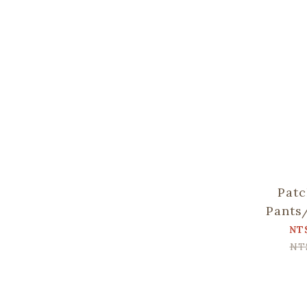
Patc
Pants
Cherr
NT
G
NT