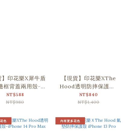
貨】印花樂X犀牛盾
【現貨】印花樂XThe
邊框背蓋兩用殼-
Hood透明防摔保護殼-
ne 14 Pro/竹窗格
iPhone 14 Plus/玻璃
NT$588
NT$840
紋/鮮綠色
海棠/透明藍灰
NT$980
NT$1,400
花色
內有更多花色