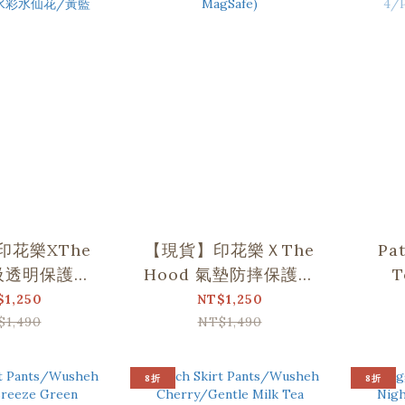
印花樂XThe
【現貨】印花樂ＸThe
Pat
磁吸透明保護殻-
Hood 氣墊防摔保護殼
T
e 17 (兼容
iPhone 17 (兼容
Win
$1,250
NT$1,250
fe)/水彩水仙
MagSafe)
4
$1,490
NT$1,490
/黃藍
8折
8折