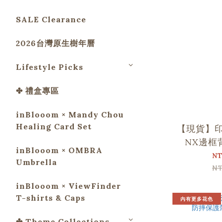
SALE Clearance
2026台灣原生樹年曆
Lifestyle Picks
✤ 禮盒專區
inBlooom × Mandy Chou
Healing Card Set
【現貨】
NX邊框
inBlooom × OMBRA
iPhone 
NT
Umbrella
NT
inBlooom × ViewFinder
T-shirts & Caps
內有更多花色
✤ Theme Collections