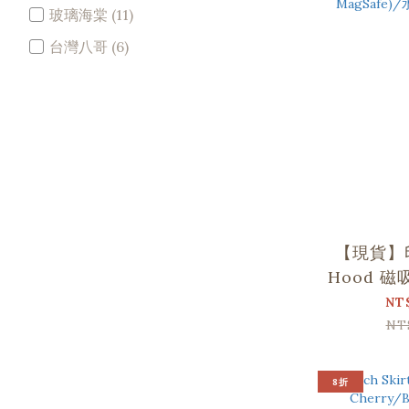
玻璃海棠 (11)
台灣八哥 (6)
【現貨】
Hood 
iPhon
NT
MagSa
NT
花
8折