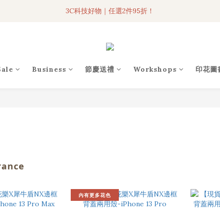
3C科技好物｜任選2件95折！
3C科技好物｜任選2件95折！
聯名iPhone手機殼現貨4折起🔥
超人氣聯名自動傘任2件9折！
Sale
Business
節慶送禮
Workshops
印花圖
3C科技好物｜任選2件95折！
rance
內有更多花色