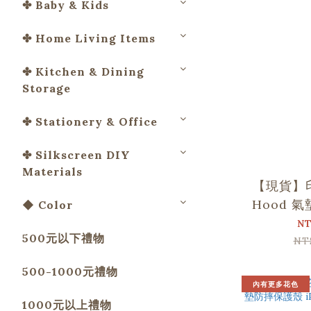
✤ Baby & Kids
✤ Home Living Items
✤ Kitchen & Dining
Storage
✤ Stationery & Office
✤ Silkscreen DIY
Materials
【現貨】
Hood 
◆ Color
iPhon
NT
500元以下禮物
NT
500-1000元禮物
內有更多花色
1000元以上禮物