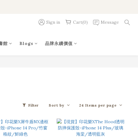
Sign in
Cart(0)
Message
書館
Blogs
品牌永續價值
Sort by
24 Items per page
Filter