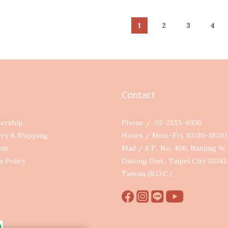
1
2
3
4
Contact
ership
Phone / 02-2555-6936
ery & Shipping
Hours / Mon.-Fri. 10:00-18:0
ent
Mail / 6 F., No. 406, Nanjing W. 
n Policy
Datong Dist., Taipei City 10343,
Taiwan (R.O.C.)