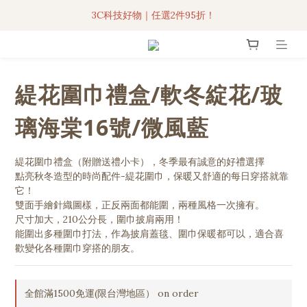
3C科技好物｜任選2件95折！
3C科技好物｜任選2件95折！
聯名iPhone手機殼現貨4折起🔥
超人氣聯名自動傘任2件9折！
緹花圍巾禮盒/軟冬綻花/玻
3C科技好物｜任選2件95折！
璃海棠16號/微風藍
緹花圍巾禮盒（附贈送禮小卡），冬季最有誠意的好禮選擇
點亮秋冬造型的時尚配件-緹花圍巾，保暖又舒適的每日穿搭就靠
它！
雙面手繪針織圖樣，正反兩面都能圍，兩種風格一次擁有。
尺寸加大，210公分長，圍巾披肩兩用！
能圍出多種圍巾打法，作為披肩蓋毯、圍巾保暖都可以，適合喜
歡變化各種圍巾穿搭的朋友。
全館滿1500免運(限台灣地區） on order