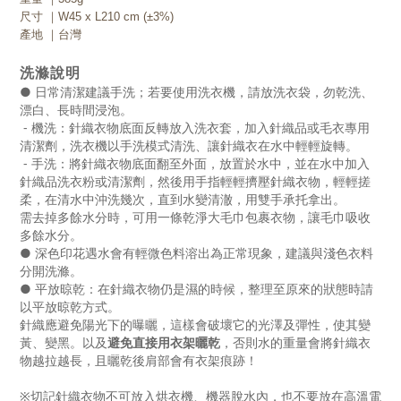
尺寸 ｜W45 x L210 cm (±3%)
產地 ｜台灣
洗滌說明
● 日常清潔建議手洗；若要使用洗衣機，請放洗衣袋，勿乾洗、
漂白、長時間浸泡。
- 機洗：
針織衣物底面反轉放入洗衣套，加入針織品或毛衣專用
清潔劑，洗衣機以手洗模式清洗、讓針織衣在水中輕輕旋轉。
- 手洗：
將針織衣物底面翻至外面，放置於水中，並在水中加入
針織品洗衣粉或清潔劑，然後用手指輕輕擠壓針織衣物，輕輕搓
柔，在清水中沖洗幾次，直到水變清澈，用雙手承托拿出。
需去掉多餘水分時，可用一條乾淨大毛巾包裹衣物，讓毛巾吸收
多餘水分。
● 深色印花遇水會有輕微色料溶出為正常現象，建議與淺色衣料
分開洗滌。
●
平放晾乾：
在針織衣物仍是濕的時候，整理至原來的狀態時請
以平放晾乾方式。
針織應避免陽光下的曝曬，這樣會破壞它的光澤及彈性，使其變
黃、變黑。以及
，否則水的重量會將針織衣
避免直接用衣架曬乾
物越拉越長，且曬乾後肩部會有衣架痕跡！
※切記針織衣物不可放入烘衣機、機器脫水內，也不要放在高溫電