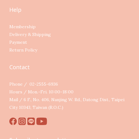
Help
Membership
Delivery & Shipping
Payment
Return Policy
Contact
Phone / 02-2555-6936
Hours / Mon.-Fri. 10:00-18:00
Mail / 6 F., No. 406, Nanjing W. Rd., Datong Dist., Taipei
City 10343, Taiwan (R.O.C.)