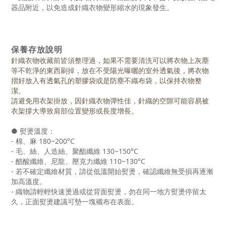
器品附近，以免造成針織衣物變形縮水的現象發生。
保養存放說明
針織衣物收藏前皆須整理過，如果不需要清洗可以將衣物上灰塵
等不乾淨的東西刷掉，放在不受陽光曝曬的室外透氣後，將衣物
摺好放入有透氣孔的塑膠袋或是防塵不織布袋，以保持衣物整
潔。
請避免用衣架掛放，因針織衣物彈性佳，針織的空隙可能容易被
衣架撐大導致肩部位置變形或長度增長。
● 熨燙溫度：
- 棉、麻 180~200°C
- 毛、絲、人造絲、聚酯纖維 130~150°C
- 醋酸纖維、尼龍、壓克力纖維 110~130°C
- 若不確定纖維材質，請從低溫開始熨燙，確認纖維無受損再逐漸
加高溫度。
- 織物請輕輕快速燙過或從背面熨燙，勿在同一地方熨燙停留太
久，正面熨燙建議可墊一塊襯布在表面。