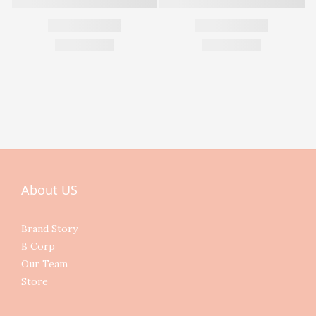
About US
Brand Story
B Corp
Our Team
Store