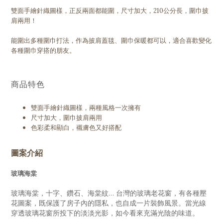
雙面手繪針織圖樣，正反兩面都能圍，
尺寸加大，210公分長，圍巾披
肩兩用！
能圍出多種圍巾打法，作為披肩蓋毯、圍巾保暖都可以，適合喜歡變化
各種圍巾穿搭的朋友。
商品特色
雙面手繪針織圖樣，兩種風格一次擁有
尺寸加大，圍巾披肩兩用
色彩柔和顯白，襯膚色又好搭配
圖案介紹
玻璃海棠
玻璃海棠，十字、鑽石、海棠紋… 台灣的玻璃老花窗，有各種壓
花圖案，既保護了房子內的隱私，也自成一片裝飾風景。當光線
穿透玻璃花窗所投下的淡淡光影，如今看來充滿光陰的味道。