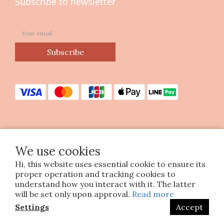
Subscribe to newsletter
Subscribe
Copyright © 2023 印花樂美感生活股份有限公司
We use cookies
統編25070663
Hi, this website uses essential cookie to ensure its
proper operation and tracking cookies to
understand how you interact with it. The latter
will be set only upon approval.
Read more
Settings
Accept