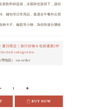
全新飲料杯提袋，冰霸杯也裝得下，讓你
杯、錢包等日常用品，最適合午餐外出買
收納卡片、鑰匙等小物，為你快速分層收
0
夏日限定｜旅行好物＆包袋優惠2件
ected categories
灣地區） on order
T
BUY NOW