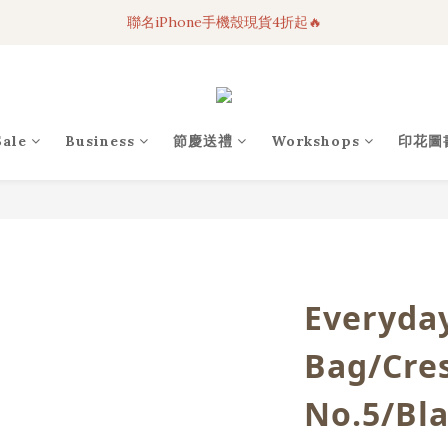
聯名iPhone手機殼現貨4折起🔥
3C科技好物｜任選2件95折！
超人氣聯名自動傘任2件9折！
3C科技好物｜任選2件95折！
Sale
Business
節慶送禮
Workshops
印花圖
Everyda
Bag/Cre
No.5/Bl