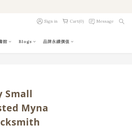
Sign in
Cart(0)
Message
BUY NOW
書館
Blogs
品牌永續價值
y Small
sted Myna
acksmith