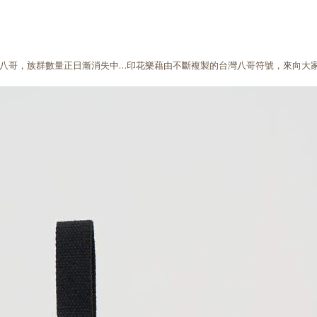
八哥，族群數量正日漸消失中…印花樂藉由不斷複製的台灣八哥符號，來向大