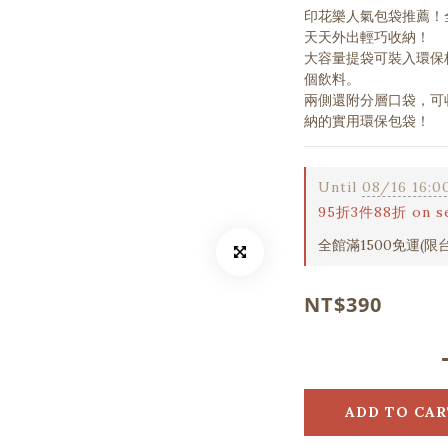
印花樂人氣包袋推薦！
天天外出輕巧收納！
大容量提袋可裝入環保
個飲料。
兩側還附分層口袋，可
納的實用環保包袋！
Until
08/16 16:0
95折3件88折 on sel
全館滿1500免運(限台
NT$390
ADD TO CAR