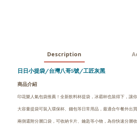
Description
A
日日小提袋/台灣八哥5號/工匠灰黑
商品介紹
印花樂人氣包袋推薦！全新飲料杯提袋，冰霸杯也裝得下，讓
大容量提袋可裝入環保杯、錢包等日常用品，最適合午餐外出
兩側還附分層口袋，可收納卡片、鑰匙等小物，為你快速分層