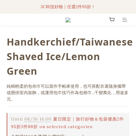
3C科技好物｜任選2件95折！
3C科技好物｜任選2件95折！
聯名iPhone手機殼現貨4折起🔥
超人氣聯名自動傘任2件9折！
Handkerchief/Taiwanese
3C科技好物｜任選2件95折！
Shaved Ice/Lemon
Green
純棉輕柔的包布巾可以當作手帕來使用，也可搭配衣著隨身攜帶
或懸掛室內裝飾，或運用包巾技巧作為包袱巾...千變萬化，用途多
元。
Until
08/16 16:00
夏日限定｜旅行好物＆包袋優惠2件
95折3件88折 on selected categories