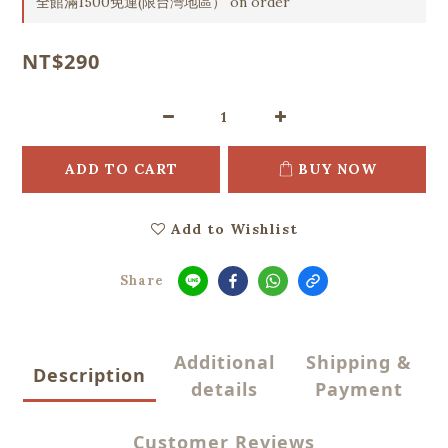
全館滿1500免運(限台灣地區） on order
NT$290
ADD TO CART
BUY NOW
Add to Wishlist
Share
Additional
Shipping &
Description
details
Payment
Customer Reviews