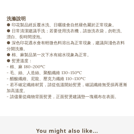
洗滌說明
● 印花製品經反覆水洗、日曬後會自然褪色屬於正常現象。
● 日常清潔建議手洗；若要使用洗衣機，請放洗衣袋，勿乾洗、
漂白、長時間浸泡。
● 深色印花遇水會有輕微色料溶出為正常現象，建議與淺色衣料
分開洗滌。
● 棉、麻製品第一次下水有縮水現象為正常。
● 熨燙溫度：
- 棉、麻 180~200°C
- 毛、絲、人造絲、聚酯纖維 130~150°C
- 醋酸纖維、尼龍、壓克力纖維 110~130°C
- 若不確定纖維材質，請從低溫開始熨燙，確認纖維無受損再逐漸
加高溫度。
- 請儘量從織物背面熨燙，正面熨燙建議墊一塊襯布在表面。
You might also like...