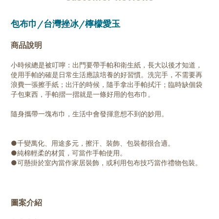
包布巾/台灣挫冰/檸檬愛玉
商品說明
小時候總是被叮嚀：出門要帶手帕和衛生紙，長大以後才知道，
使用手帕的確是日常生活應該培養的好習慣。洗完手，不需要再
浪費一張擦手紙；出汗的時候，隨手拿出手帕拭汗；臨時缺個袋
子包東西，手帕摺一摺就是一條好用的包布巾。
隨身攜帶一塊布巾，生活中會發揮意想不到的妙用。
●千變萬化、用途多元，擦汗、裝飾、包裝都很合適。
●純棉輕柔的材質，可當作手帕使用。
●可懸掛於室內當作家居裝飾，或利用包布技巧當作禮物包裝。
圖案介紹