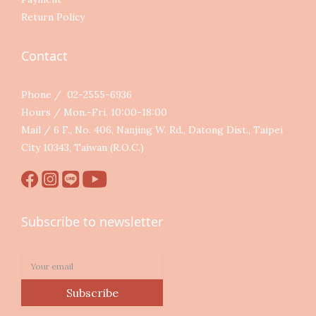
Return Policy
Contact
Phone / 02-2555-6936
Hours / Mon.-Fri. 10:00-18:00
Mail / 6 F., No. 406, Nanjing W. Rd., Datong Dist., Taipei
City 10343, Taiwan (R.O.C.)
Subscribe to newsletter
Subscribe