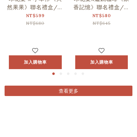
然果果》聯名禮盒/印
香記憶》聯名禮盒/印
花+1
花+1
NT$599
NT$580
NT$680
NT$645
加入購物車
加入購物車
查看更多