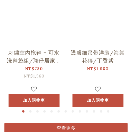
刺繡室內拖鞋 + 可水
透膚細吊帶洋裝/海棠
洗鞋袋組/翔仔居家Ｘ
花磚/丁香紫
印花樂聯名
NT$780
NT$1,980
NT$1,560
加入購物車
加入購物車
查看更多