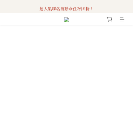
超人氣聯名自動傘任2件9折！
3C科技好物｜任選2件95折！
3C科技好物｜任選2件95折！