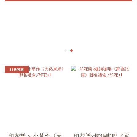
88折特惠
印花樂 x 小草作《天
印花樂x爐鍋咖啡《家