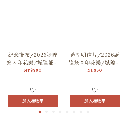
紀念掛布/2026誕隍
造型明信片/2026誕
祭Ｘ印花樂/城隍爺與
隍祭Ｘ印花樂/城隍老
范謝將軍跳舞
爺跳舞
NT$890
NT$50
加入購物車
加入購物車