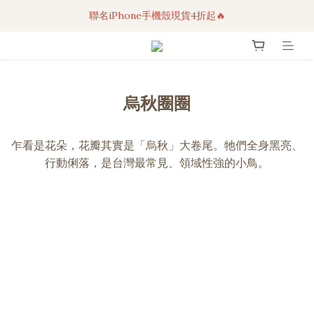
聯名iPhone手機殼現貨4折起🔥
3C科技好物｜任選2件95折！
超人氣聯名自動傘任2件9折！
3C科技好物｜任選2件95折！
烏秋圈圈
乍看是花朵，花瓣其實是「烏秋」大卷尾。牠們全身黑亮、
行動俐落，是台灣最常見、領域性強的小鳥。