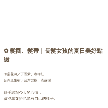
✿ 髮圈、髮帶｜長髮女孩的夏日美好點
綴
海棠花磚／丁香紫、春梅紅
台灣原生樹／台灣欒樹、流蘇樹
隨手綁起今天的心情，
讓簡單穿搭也能有自己的樣子。