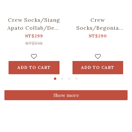
Crew Socks/Siang
Crew
Apato Collab/Dear
Socks/Begonia
Bear and Mountain
Glass
NT$299
NT$290
Pattern/Navy Blue
NT$598
Grey
ADD TO CART
ADD TO CART
Show more