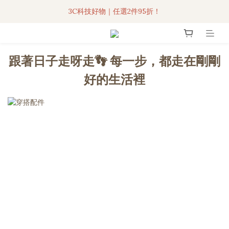
3C科技好物｜任選2件95折！
3C科技好物｜任選2件95折！
聯名iPhone手機殼現貨4折起🔥
超人氣聯名自動傘任2件9折！
跟著日子走呀走👣 每一步，都走在剛剛
3C科技好物｜任選2件95折！
好的生活裡