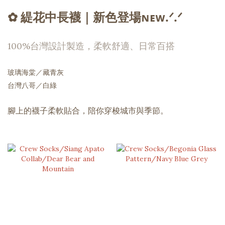
✿ 緹花中長襪｜新色登場ɴᴇᴡ.ᐟ.ᐟ
100%台灣設計製造，柔軟舒適、日常百搭
玻璃海棠／藏青灰
台灣八哥／白綠
腳上的襪子柔軟貼合，陪你穿梭城市與季節。