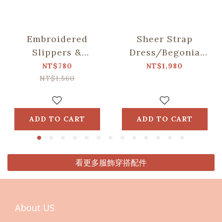
Embroidered
Sheer Strap
Slippers &
Dress/Begonia
Washable Shoe
Glass & Old
NT$780
NT$1,980
Bag Set/Siang
Ceramic Tile/Lilac
NT$1,560
Apato Collab
Purple
ADD TO CART
ADD TO CART
看更多服飾穿搭配件
About US