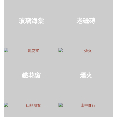
玻璃海棠
老磁磚
鐵花窗
煙火