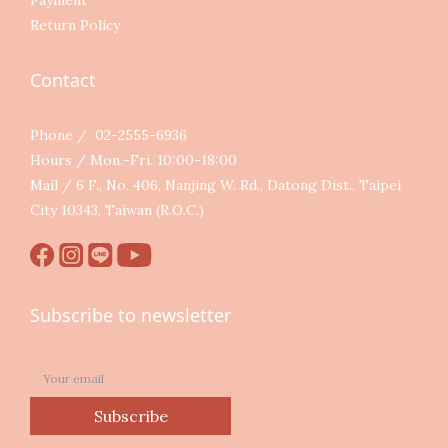
Payment
Return Policy
Contact
Phone / 02-2555-6936
Hours / Mon.-Fri. 10:00-18:00
Mail / 6 F., No. 406, Nanjing W. Rd., Datong Dist., Taipei
City 10343, Taiwan (R.O.C.)
Subscribe to newsletter
Subscribe