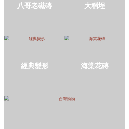
八哥老磁磚
大稻埕
經典變形
海棠花磚