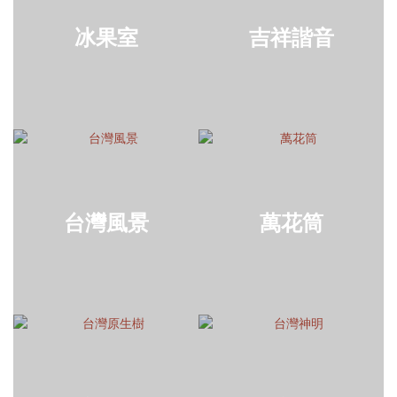
冰果室
吉祥諧音
台灣風景
萬花筒