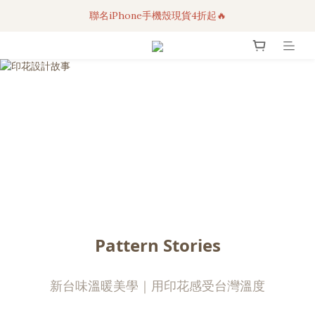
聯名iPhone手機殼現貨4折起🔥
3C科技好物｜任選2件95折！
超人氣聯名自動傘任2件9折！
3C科技好物｜任選2件95折！
Pattern Stories
新台味溫暖美學｜用印花感受台灣溫度