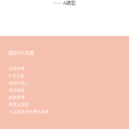
—— A總監
關於印花樂
品牌故事
B 型企業
成為印花人
花語週報
媒體報導
獲獎＆認證
小花苗實習生歷年成果