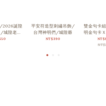
2026誕隍
平安符造型刺繡吊飾/
雙金句卡
/城隍老爺
台灣神明們/城隍爺
明金句卡
舞
$50
NT$390
NT$
NT$