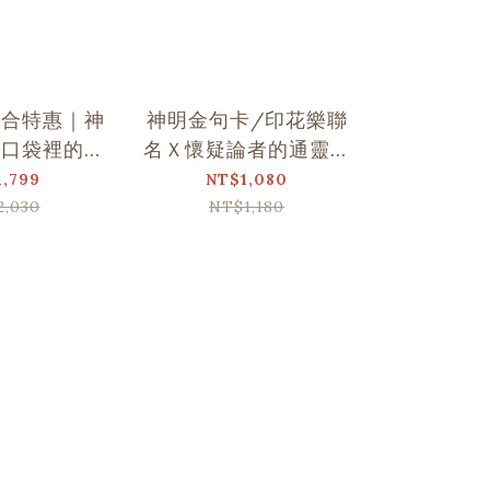
組合特惠｜神
神明金句卡/印花樂聯
平安符造
Ｘ口袋裡的金
名Ｘ懷疑論者的通靈觀
台灣神明
句卡
察
1,799
NT$1,080
NT
2,030
NT$1,180