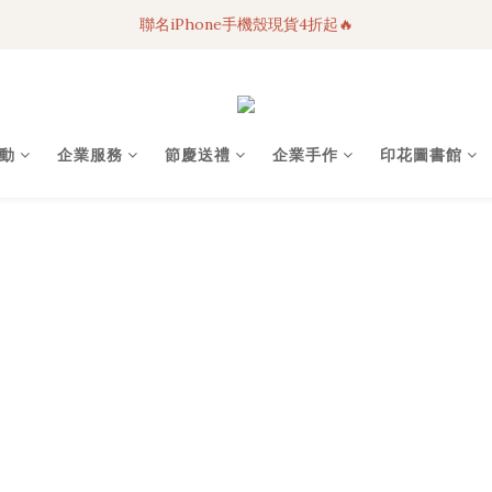
聯名iPhone手機殼現貨4折起🔥
3C科技好物｜任選2件95折！
超人氣聯名自動傘任2件9折！
3C科技好物｜任選2件95折！
動
企業服務
節慶送禮
企業手作
印花圖書館