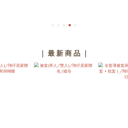
｜ 最 新 商 品 ｜