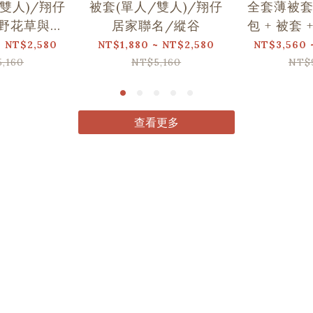
雙人)/翔仔
被套(單人/雙人)/翔仔
全套薄被套
野花草與蝴
居家聯名/縱谷
包 + 被套 
蝶
仔居家聯
~ NT$2,580
NT$1,880 ~ NT$2,580
NT$3,560 
,160
NT$5,160
NT$
查看更多