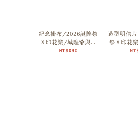
紀念掛布/2026誕隍祭
造型明信片/
Ｘ印花樂/城隍爺與范
祭Ｘ印花樂
謝將軍跳舞
跳
NT$890
NT