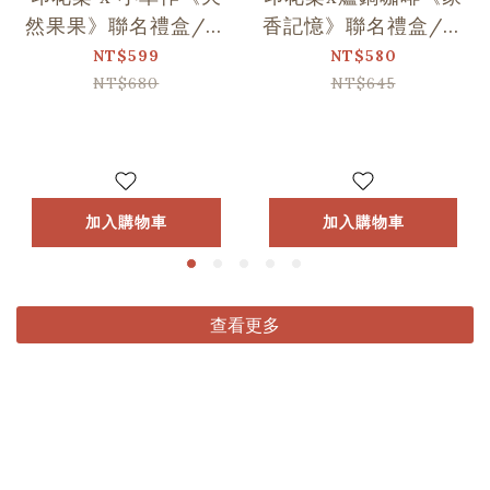
然果果》聯名禮盒/印
香記憶》聯名禮盒/印
花+1
花+1
NT$599
NT$580
NT$680
NT$645
加入購物車
加入購物車
查看更多