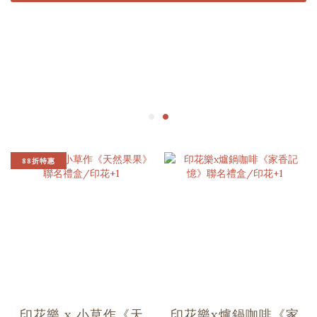
88折特惠
印花樂 x 小草作《天
印花樂x爐鍋咖啡《家