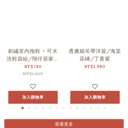
刺繡室內拖鞋 + 可水
透膚細吊帶洋裝/海棠
洗鞋袋組/翔仔居家Ｘ
花磚/丁香紫
印花樂聯名
NT$780
NT$1,980
NT$1,560
加入購物車
加入購物車
查看更多