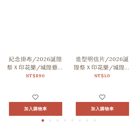
紀念掛布/2026誕隍
造型明信片/2026誕
祭Ｘ印花樂/城隍爺與
隍祭Ｘ印花樂/城隍老
范謝將軍跳舞
爺跳舞
NT$890
NT$50
加入購物車
加入購物車