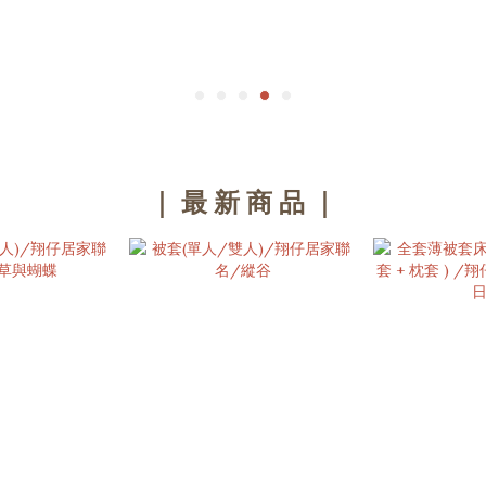
｜ 最 新 商 品 ｜