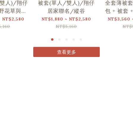
雙人)/翔仔
被套(單人/雙人)/翔仔
全套薄被套
野花草與蝴
居家聯名/縱谷
包 + 被套 
蝶
仔居家聯
~ NT$2,580
NT$1,880 ~ NT$2,580
NT$3,560 
,160
NT$5,160
NT$
查看更多