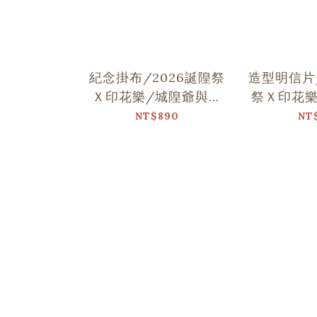
紀念掛布/2026誕隍祭
造型明信片/
Ｘ印花樂/城隍爺與范
祭Ｘ印花樂
謝將軍跳舞
跳
NT$890
NT