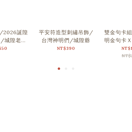
2026誕隍
平安符造型刺繡吊飾/
雙金句卡
/城隍老爺
台灣神明們/城隍爺
明金句卡
舞
$50
NT$390
NT$
NT$