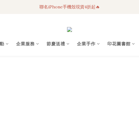
聯名iPhone手機殼現貨4折起🔥
3C科技好物｜任選2件95折！
超人氣聯名自動傘任2件9折！
3C科技好物｜任選2件95折！
動
企業服務
節慶送禮
企業手作
印花圖書館