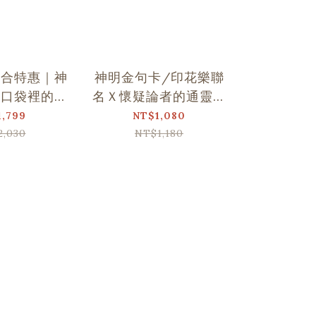
組合特惠｜神
神明金句卡/印花樂聯
平安符造
Ｘ口袋裡的金
名Ｘ懷疑論者的通靈觀
台灣神明
句卡
察
1,799
NT$1,080
NT
2,030
NT$1,180