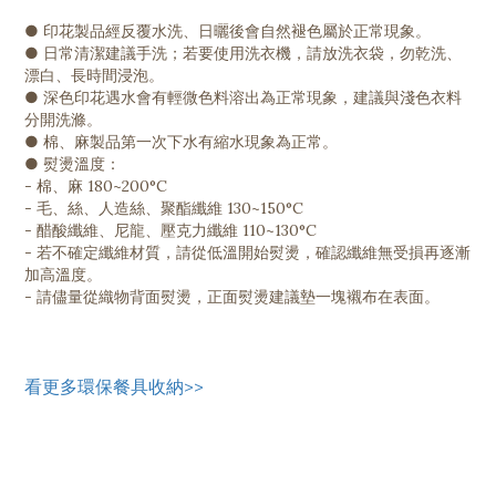
● 印花製品經反覆水洗、日曬後會自然褪色屬於正常現象。
● 日常清潔建議手洗；若要使用洗衣機，請放洗衣袋，勿乾洗、
漂白、長時間浸泡。
● 深色印花遇水會有輕微色料溶出為正常現象，建議與淺色衣料
分開洗滌。
● 棉、麻製品第一次下水有縮水現象為正常。
● 熨燙溫度：
- 棉、麻 180~200°C
- 毛、絲、人造絲、聚酯纖維 130~150°C
- 醋酸纖維、尼龍、壓克力纖維 110~130°C
- 若不確定纖維材質，請從低溫開始熨燙，確認纖維無受損再逐漸
加高溫度。
- 請儘量從織物背面熨燙，正面熨燙建議墊一塊襯布在表面。
看更多環保餐具收納>>