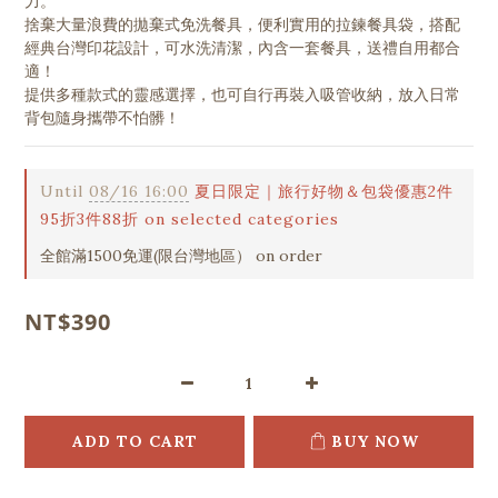
力。
捨棄大量浪費的拋棄式免洗餐具，便利實用的拉鍊餐具袋，搭配
經典台灣印花設計，可水洗清潔，內含一套餐具，送禮自用都合
適！
提供多種款式的靈感選擇，也可自行再裝入吸管收納，放入日常
背包隨身攜帶不怕髒！
Until
08/16 16:00
夏日限定｜旅行好物＆包袋優惠2件
95折3件88折 on selected categories
全館滿1500免運(限台灣地區） on order
NT$390
ADD TO CART
BUY NOW