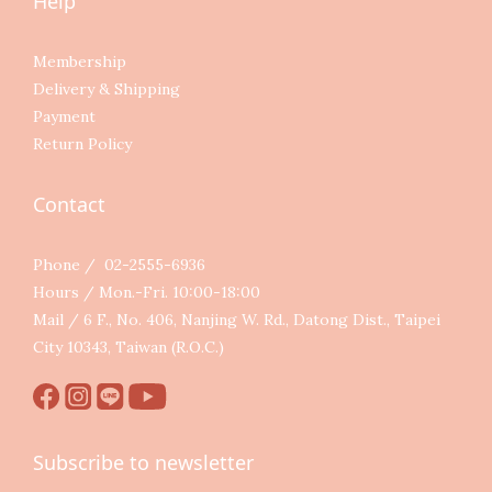
Help
Membership
Delivery & Shipping
Payment
Return Policy
Contact
Phone / 02-2555-6936
Hours / Mon.-Fri. 10:00-18:00
Mail / 6 F., No. 406, Nanjing W. Rd., Datong Dist., Taipei
City 10343, Taiwan (R.O.C.)
Subscribe to newsletter