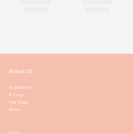
About US
Brand Story
B Corp
Our Team
Store