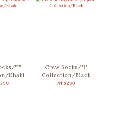
ocks/"I"
Crew Socks/"I"
C
ion/Khaki
Collection/Black
Socks/
Myna/D
$290
NT$290
NT