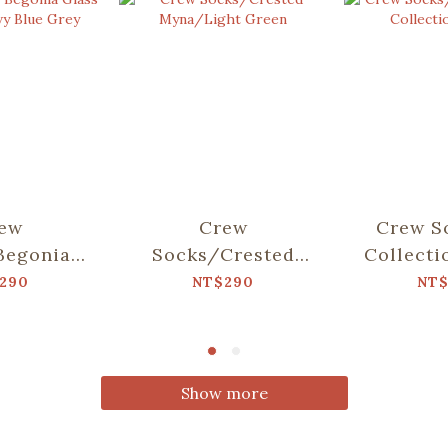
ew
Crew
Crew S
Begonia
Socks/Crested
Collect
tern/Navy
Myna/Light Green
290
NT$290
NT
 Grey
Show more