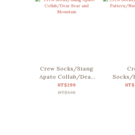
Crew Socks/Siang
Cr
Apato Collab/Dear
Socks/
Bear and Mountain
Glass Pat
NT$299
NT$
Blue
NT$598