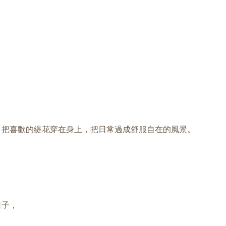
。把喜歡的緹花穿在身上，把日常過成舒服自在的風景。
日子，