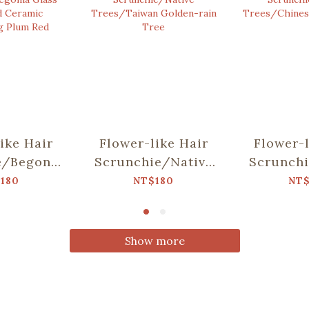
ike Hair
Flower-like Hair
Flower-l
e/Begonia
Scrunchie/Native
Scrunchi
 & Old
Trees/Taiwan
Trees/
180
NT$180
NT$
amic
Golden-rain Tree
Fring
ing Plum
ed
Show more