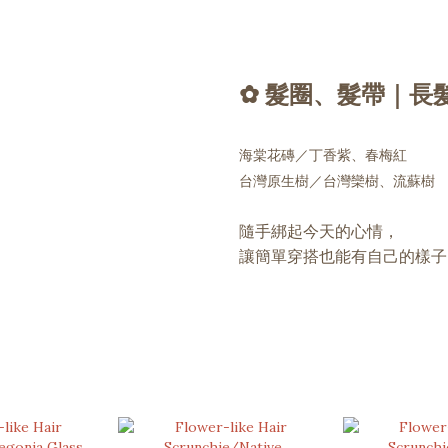
✿ 髮圈、髮帶｜長
海棠花磚／丁香紫、春梅紅
台灣原生樹／台灣欒樹、流蘇樹
隨手綁起今天的心情，
讓簡單穿搭也能有自己的樣子