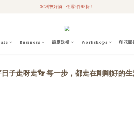
3C科技好物｜任選2件95折！
3C科技好物｜任選2件95折！
聯名iPhone手機殼現貨4折起🔥
超人氣聯名自動傘任2件9折！
Sale
Business
節慶送禮
Workshops
印花圖
3C科技好物｜任選2件95折！
著日子走呀走👣 每一步，都走在剛剛好的生