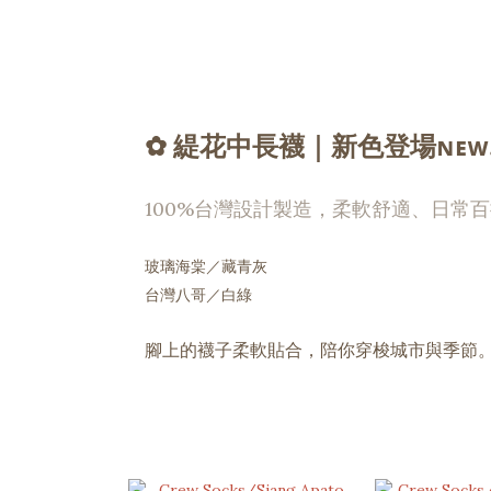
✿ 緹花中長襪｜新色登場ɴᴇᴡ.ᐟ
100%台灣設計製造，柔軟舒適、日常
玻璃海棠／藏青灰
台灣八哥／白綠
腳上的襪子柔軟貼合，陪你穿梭城市與季節