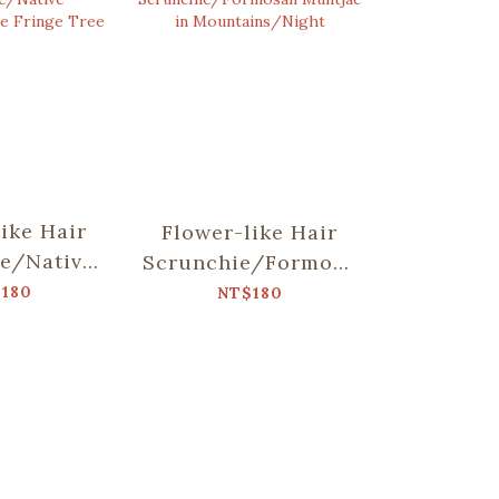
ike Hair
Flower-like Hair
Flower-
e/Native
Scrunchie/Formosan
Scrunchi
Chinese
Muntjac in
Munt
180
NT$180
NT
e Tree
Mountains/Night
Mountai
D