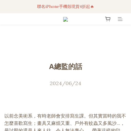
聯名iPhone手機殼現貨4折起🔥
3C科技好物｜任選2件95折！
超人氣聯名自動傘任2件9折！
3C科技好物｜任選2件95折！
A總監的話
2024/06/24
以前念美術系，有時老師會安排寫生課。但其實當時的我不
怎麼喜歡寫生；畫具又麻煩又重、戶外有蚊蟲又多風沙...，
最討厭的還是人來人往，令人無法專心...。帶著這樣的印