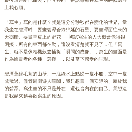
上我心頭。
「寫生」寫的是什麼？就是這分分秒秒都在變化的世界。當
我坐在碧潭畔，要畫碧潭蒼綠綿延的石壁、要畫潭面往來的
天鵝船、要畫草皮上的野花——初試寫生的人大概會覺得很
困擾，所有的東西都在動，還沒看清楚就不見了... 但「寫
生」就不是像相機般去捕捉「瞬間的成像」，寫生的畫面是
作為繪畫者的各種「選擇」，以及當下感受的呈現。
碧潭蒼綠毛茸的山壁、一泓綠水上點綴一隻小船，空中一隻
鷹飛過。儘管周圍遊人喧鬧，我只想畫一個安靜的、屬於我
的碧潭。寫生畫的不只是外在，還包含內在的自己。我想這
是我越來越喜歡寫生的原因...