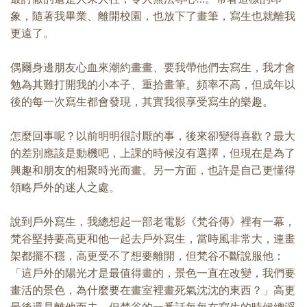
象，隨著我畢業、離開校園，也放下了畫筆，寫生也就離我
更遠了。
偶爾身邊朋友心血來潮約畫畫、要我帶他們去寫生，我才會
勉為其難打開我的小本子、重拾畫筆。頻率不高，但成年以
後的每一次寫生都會發現，其實我很享受寫生的樂趣。
怎麼回事呢？以前明明很討厭的事，後來卻變得喜歡？最大
的差別應該是動機吧，上課的時候沒有選擇，但現在是為了
興趣和朋友的相聚時光而畫。另一方面，也許是自己更懂得
領略戶外的迷人之處。
說到戶外寫生，我總想起一部老電影《梵谷傳》裡有一幕，
梵谷堅持要高更和他一起去戶外寫生，當時風非常大，連畫
架都擺不穩，高更受不了想要離開，但梵谷不斷說服他：
「這戶外的陽光才是最值得畫的，景色一直在改變，我們要
畫活的景色，為什麼要在畫室裡畫死氣沈沈的東西？」高更
最後還是離他而去，但梵谷的一番話每每在寫生的時候總浮