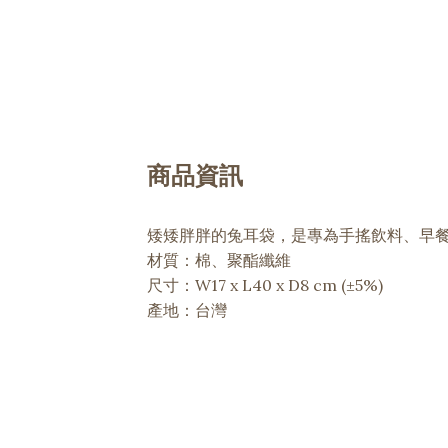
商品資訊
矮矮胖胖的兔耳袋，是專為手搖飲料、早
材質：棉、聚酯纖維
尺寸：W17 x L40 x D8 cm (±5%)
產地：台灣