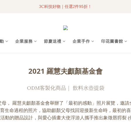
3C科技好物｜任選2件95折！
3C科技好物｜任選2件95折！
聯名iPhone手機殼現貨4折起🔥
超人氣聯名自動傘任2件9折！
動
企業服務
節慶送禮
企業手作
印花圖書館
3C科技好物｜任選2件95折！
2021 羅慧夫顱顏基金會
ODM客製化商品｜ 飲料水壺提袋
父母， 羅慧夫顱顏基金會舉辦了「最初的感動」照片展覽，邀請
育生命過程的照片，協助顱顏父母找回迎接新生命時，最初的喜
活動的贈品設計，與愛心插畫大使浮游人攜手推出象徵唇腭裂 (