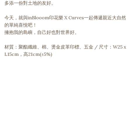
多添一份對土地的友好。
今天，就與inBlooom印花樂 X Curves一起傳遞親近大自然
的單純喜悅吧！
擁抱我的島嶼，自己好也對世界好。
材質：聚酯纖維、棉、燙金皮革印標、五金 / 尺寸：W25 x
L15cm，高21cm(±5%)