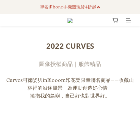
聯名iPhone手機殼現貨4折起🔥
3C科技好物｜任選2件95折！
超人氣聯名自動傘任2件9折！
3C科技好物｜任選2件95折！
2022 CURVES
圖像授權商品｜服飾精品
Curves可爾姿與inBlooom印花樂限量聯名商品——收藏山
林裡的沿途風景，為運動創造好心情！
擁抱我的島嶼，自己好也對世界好。