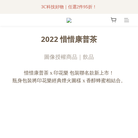
3C科技好物｜任選2件95折！
3C科技好物｜任選2件95折！
聯名iPhone手機殼現貨4折起🔥
超人氣聯名自動傘任2件9折！
2022 惜惜康普茶
3C科技好物｜任選2件95折！
圖像授權商品｜飲品
惜惜康普茶 x 印花樂 包裝聯名款新上市！
瓶身包裝將印花樂經典煙火圖樣 x 香醇蜂蜜相結合。