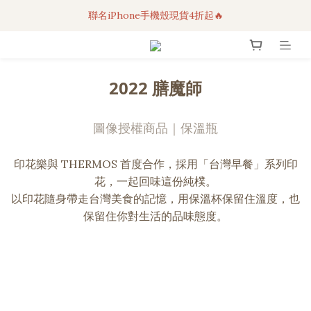
聯名iPhone手機殼現貨4折起🔥
3C科技好物｜任選2件95折！
超人氣聯名自動傘任2件9折！
3C科技好物｜任選2件95折！
2022 膳魔師
圖像授權商品｜保溫瓶
印花樂與 THERMOS 首度合作，採用「台灣早餐」系列印
花，一起回味這份純樸。
以印花隨身帶走台灣美食的記憶，用保溫杯保留住溫度，也
保留住你對生活的品味態度。