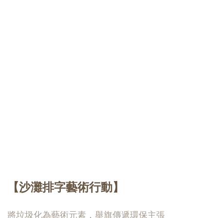
【沙灘排字藝術行動】
將垃圾化為藝術元素，舉旗傳遞環保主張