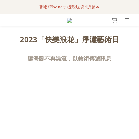
聯名iPhone手機殼現貨4折起🔥
3C科技好物｜任選2件95折！
超人氣聯名自動傘任2件9折！
3C科技好物｜任選2件95折！
2023「快樂浪花」淨灘藝術日
讓海廢不再漂流，以藝術傳遞訊息