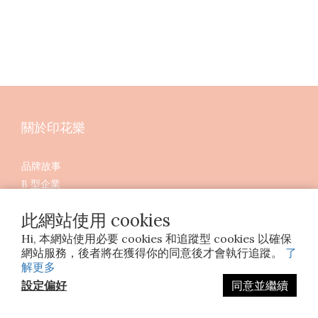
關於印花樂
品牌故事
B 型企業
成為印花人
此網站使用 cookies
花語週報
媒體報導
Hi, 本網站使用必要 cookies 和追蹤型 cookies 以確保
網站服務，後者將在獲得你的同意後才會執行追蹤。
了
獲獎＆認證
解更多
小花苗實習生歷年成果
設定偏好
同意並繼續