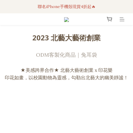
聯名iPhone手機殼現貨4折起🔥
3C科技好物｜任選2件95折！
超人氣聯名自動傘任2件9折！
3C科技好物｜任選2件95折！
2023 北藝大藝術創業
ODM客製化商品｜兔耳袋
★美感跨界合作★ 北藝大藝術創業 x 印花樂
印花如畫，以校園動物為靈感，勾勒出北藝大的幽美靜謐！