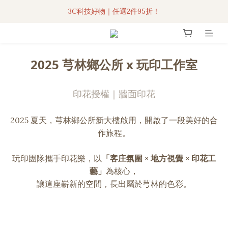
3C科技好物｜任選2件95折！
3C科技好物｜任選2件95折！
聯名iPhone手機殼現貨4折起🔥
超人氣聯名自動傘任2件9折！
2025 芎林鄉公所 x 玩印工作室
3C科技好物｜任選2件95折！
印花授權｜牆面印花
2025 夏天，芎林鄉公所新大樓啟用，開啟了一段美好的合
作旅程。
玩印團隊攜手印花樂，以
「客庄氛圍 × 地方視覺 × 印花工
藝」
為核心，
讓這座嶄新的空間，長出屬於芎林的色彩。