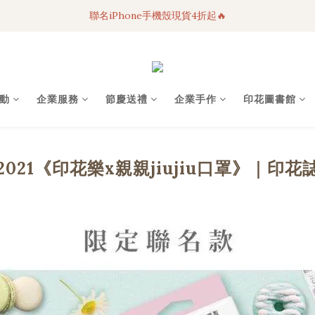
聯名iPhone手機殼現貨4折起🔥
3C科技好物｜任選2件95折！
超人氣聯名自動傘任2件9折！
3C科技好物｜任選2件95折！
動
企業服務
節慶送禮
企業手作
印花圖書館
2021《印花樂x親親jiujiu口罩》｜印花