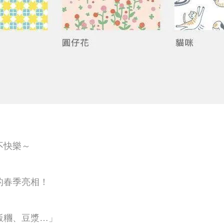
不快樂～
的春季亮相！
飯糰、豆漿…」