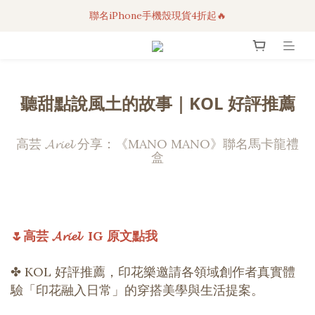
聯名iPhone手機殼現貨4折起🔥
3C科技好物｜任選2件95折！
超人氣聯名自動傘任2件9折！
3C科技好物｜任選2件95折！
聽甜點說風土的故事｜KOL 好評推薦
高芸 𝓐𝓻𝓲𝓮𝓵 分享：《MANO MANO》聯名馬卡龍禮
盒
🌷高芸 𝓐𝓻𝓲𝓮𝓵 IG 原文點我
✤ KOL 好評推薦，印花樂邀請各領域創作者真實體
驗「印花融入日常」的穿搭美學與生活提案。