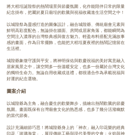
將大稻埕誕隍祭的熱鬧場景與節慶氛圍，化作能陪伴日常的限量
紀念掛布，把屬於夏日廟埕的歡騰與祝福收藏進生活空間之中！
以城隍祭為靈感打造的圖像設計，融合城隍爺、傳統廟會元素與
鮮明高彩度配色，無論掛在牆面、房間或居家角落，都能瞬間為
空間注入濃厚的台灣祭典感與復古魅力。輕盈布料搭配充滿故事
感的畫面，作為日常擺飾，也能把大稻埕夏夜裡的熱鬧記憶留在
生活裡。
城隍爺象徵守護與平安，將神明保佑與歡慶祝福的美好寓意融入
居家風景之中，讓空間多一份溫暖安定，也多一份屬於台灣文化
的獨特生命力。無論自用收藏或送禮，都很適合作為承載祝福與
好運的紀念選物。
圖案介紹
以城隍爺為主角，融合慶生的歡樂舞步，描繪出熱鬧歡騰的節慶
氛圍。畫面既保有台灣廟會文化的熟悉感，也多了幾分活潑幽默
的當代節奏。
設計充滿細節巧思！將城隍爺身上的「神衣」融入印花樂的經典
印花「玻璃海棠」，展現傳統工藝與現代美學的交會；火焰與神