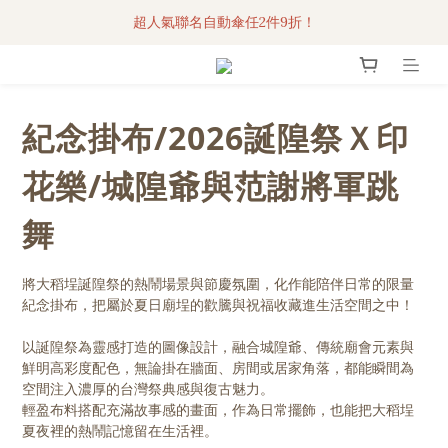
超人氣聯名自動傘任2件9折！
3C科技好物｜任選2件95折！
3C科技好物｜任選2件95折！
紀念掛布/2026誕隍祭Ｘ印
花樂/城隍爺與范謝將軍跳
舞
將大稻埕誕隍祭的熱鬧場景與節慶氛圍，化作能陪伴日常的限量
紀念掛布，把屬於夏日廟埕的歡騰與祝福收藏進生活空間之中！
以誕隍祭為靈感打造的圖像設計，融合城隍爺、傳統廟會元素與
鮮明高彩度配色，無論掛在牆面、房間或居家角落，都能瞬間為
空間注入濃厚的台灣祭典感與復古魅力。
輕盈布料搭配充滿故事感的畫面，作為日常擺飾，也能把大稻埕
夏夜裡的熱鬧記憶留在生活裡。