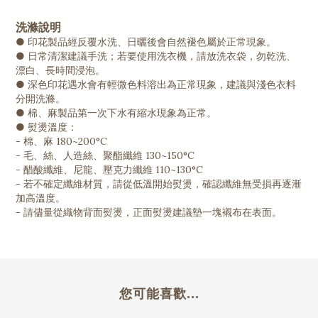
洗滌說明
● 印花製品經反覆水洗、日曬後會自然褪色屬於正常現象。
● 日常清潔建議手洗；若要使用洗衣機，請放洗衣袋，勿乾洗、
漂白、長時間浸泡。
● 深色印花遇水會有輕微色料溶出為正常現象，建議與淺色衣料
分開洗滌。
● 棉、麻製品第一次下水有縮水現象為正常。
● 熨燙溫度：
- 棉、麻 180~200°C
- 毛、絲、人造絲、聚酯纖維 130~150°C
- 醋酸纖維、尼龍、壓克力纖維 110~130°C
- 若不確定纖維材質，請從低溫開始熨燙，確認纖維無受損再逐漸
加高溫度。
- 請儘量從織物背面熨燙，正面熨燙建議墊一塊襯布在表面。
您可能喜歡...