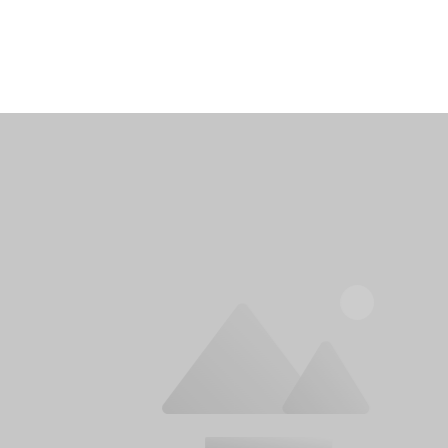
Input t
event,