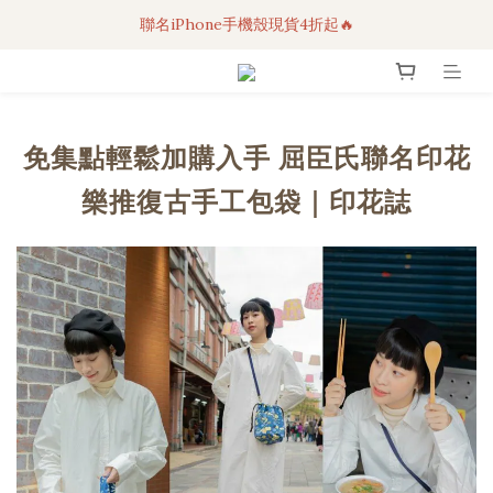
聯名iPhone手機殼現貨4折起🔥
3C科技好物｜任選2件95折！
超人氣聯名自動傘任2件9折！
3C科技好物｜任選2件95折！
免集點輕鬆加購入手 屈臣氏聯名印花
樂推復古手工包袋｜印花誌