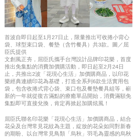
首波自即日起至1月27日止，限量推出可收捲小背心
袋、球型束口袋、餐墊（含竹餐具）共3款。圖／屈
臣氏提供
文創風正夯，屈臣氏攜手台灣設計品牌印花樂，首度
推出免集點的消費加價購活動，即日起至2月24日
止，共推出2波「花現心生活」加價購商品，以印花
樂經典連續印花為基礎，打造全系列6款生活實用包
袋，包含收捲式背心袋、束口包及餐墊餐具組等，嶄
新的一年就從復古滿點的療癒單品開始，消費滿額免
集點即可直接兌換，肯定再掀起加購炫風！
屈臣氏聯名印花樂「花現心生活」加價購商品，結合
花朵及台灣常見花紋為主題，綻放的花朵如同對新春
的期盼、以台灣常見鳥類「烏秋」羽毛為靈感的烏秋