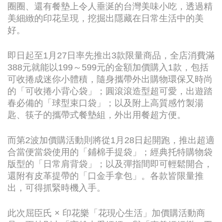
圈圈、還有餐墊上令人垂涎的台灣美味小吃，透過精
美細緻的印花呈現，挖掘出隱藏在日常生活中的美
好。
即日起至1月27日率先推出3款限量商品，全店消費滿
388元就能以199～599元的金額加價購入1款，包括
可收捲成迷你小體積，隨身攜帶外出購物環保又時尚
的「可收捲小背心袋」；圓滾滾造型超可愛，出遊踏
春必備的「球型束口袋」；以及附上高質感竹製湯
匙、筷子的攜帶式餐墊組，外出用餐超方便。
而第2波加價購活動則將從1月28日起開跑，推出超適
合當便當袋使用的「鋪棉手提袋」；經典托特購物袋
版型的「日常肩背袋」；以及彈指間即可輕鬆開合，
還附有皮革提帶的「口金手拿包」。各款皆限量推
出，可得抓緊時機入手。
此次屈臣氏 × 印花樂「花現心生活」加價購活動商