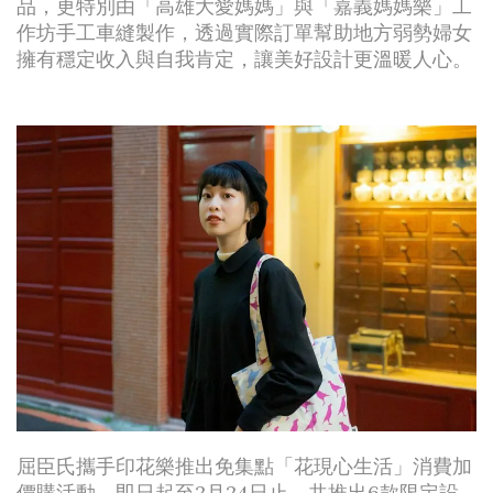
品，更特別由「高雄大愛媽媽」與「嘉義媽媽樂」工
作坊手工車縫製作，透過實際訂單幫助地方弱勢婦女
擁有穩定收入與自我肯定，讓美好設計更溫暖人心。
屈臣氏攜手印花樂推出免集點「花現心生活」消費加
價購活動，即日起至2月24日止，共推出6款限定設