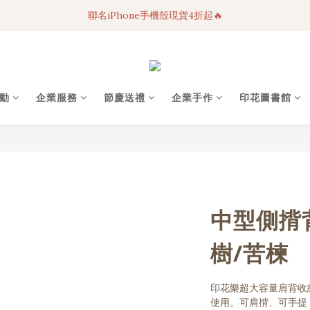
聯名iPhone手機殼現貨4折起🔥
3C科技好物｜任選2件95折！
超人氣聯名自動傘任2件9折！
3C科技好物｜任選2件95折！
動
企業服務
節慶送禮
企業手作
印花圖書館
中型側揹
樹/苦楝
印花樂超大容量肩背收
使用。可肩揹、可手提