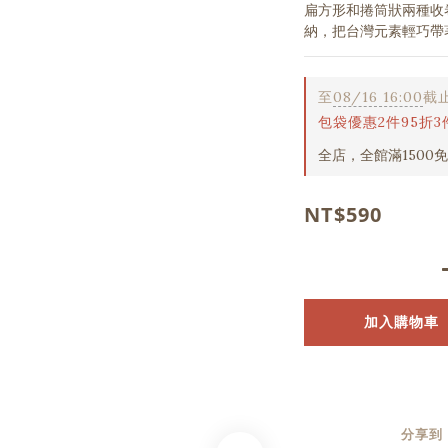
扁方形和捲筒狀兩種收
納，把台灣元素輕巧帶
至
08/16 16:00
截
包袋優惠2件95折3
全店，全館滿1500
NT$590
加入購物車
分享到