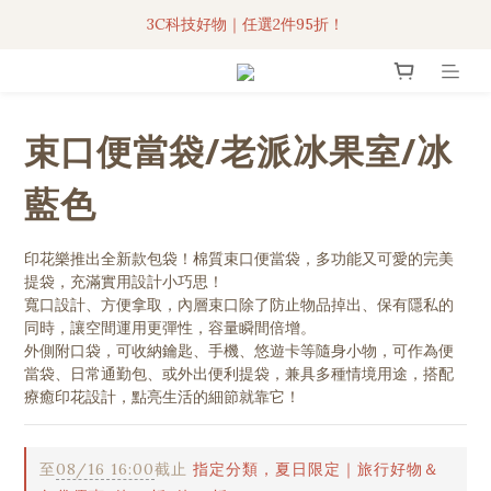
3C科技好物｜任選2件95折！
3C科技好物｜任選2件95折！
聯名iPhone手機殼現貨4折起🔥
超人氣聯名自動傘任2件9折！
束口便當袋/老派冰果室/冰
3C科技好物｜任選2件95折！
藍色
印花樂推出全新款包袋！棉質束口便當袋，多功能又可愛的完美
提袋，充滿實用設計小巧思！
寬口設計、方便拿取，內層束口除了防止物品掉出、保有隱私的
同時，讓空間運用更彈性，容量瞬間倍增。
外側附口袋，可收納鑰匙、手機、悠遊卡等隨身小物，可作為便
當袋、日常通勤包、或外出便利提袋，兼具多種情境用途，搭配
療癒印花設計，點亮生活的細節就靠它！
至
08/16 16:00
截止
指定分類，夏日限定｜旅行好物＆