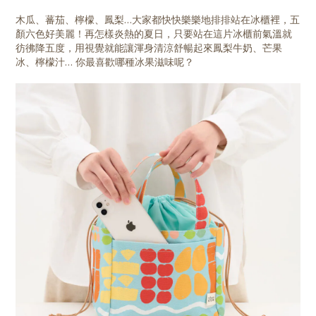
木瓜、蕃茄、檸檬、鳳梨…大家都快快樂樂地排排站在冰櫃裡，五
顏六色好美麗！再怎樣炎熱的夏日，只要站在這片冰櫃前氣溫就
彷彿降五度，用視覺就能讓渾身清涼舒暢起來鳳梨牛奶、芒果
冰、檸檬汁… 你最喜歡哪種冰果滋味呢？