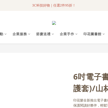
3C科技好物｜任選2件95折！
3C科技好物｜任選2件95折！
聯名iPhone手機殼現貨4折起🔥
超人氣聯名自動傘任2件9折！
動
企業服務
節慶送禮
企業手作
印花圖書館
3C科技好物｜任選2件95折！
6吋電子
護套)/山
印花樂全新推出電子書
保護閱讀好夥伴，輕鬆