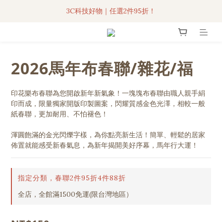
3C科技好物｜任選2件95折！
3C科技好物｜任選2件95折！
聯名iPhone手機殼現貨4折起🔥
超人氣聯名自動傘任2件9折！
2026馬年布春聯/雜花/福
3C科技好物｜任選2件95折！
印花樂布春聯為您開啟新年新氣象！一塊塊布春聯由職人親手絹
印而成，限量獨家開版印製圖案，閃耀質感金色光澤，相較一般
紙春聯，更加耐用、不怕褪色！
渾圓飽滿的金光閃爍字樣，為你點亮新生活！簡單、輕鬆的居家
佈置就能感受新春氣息，為新年揭開美好序幕，馬年行大運！
指定分類，春聯2件95折4件88折
全店，全館滿1500免運(限台灣地區）