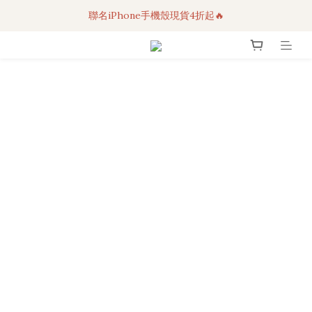
聯名iPhone手機殼現貨4折起🔥
3C科技好物｜任選2件95折！
超人氣聯名自動傘任2件9折！
3C科技好物｜任選2件95折！