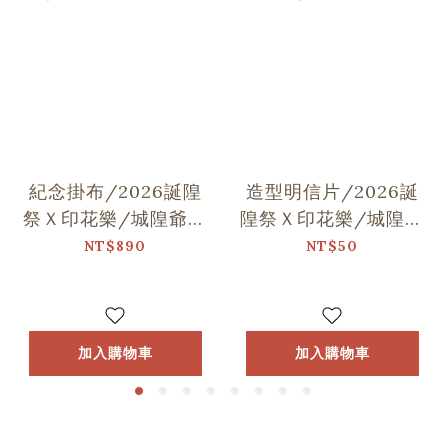
紀念掛布/2026誕隍
造型明信片/2026誕
祭Ｘ印花樂/城隍爺與
隍祭Ｘ印花樂/城隍老
范謝將軍跳舞
爺跳舞
NT$890
NT$50
加入購物車
加入購物車