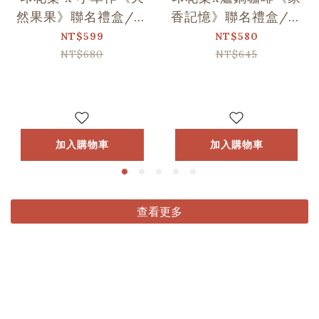
然果果》聯名禮盒/印
香記憶》聯名禮盒/印
花+1
花+1
NT$599
NT$580
NT$680
NT$645
加入購物車
加入購物車
查看更多