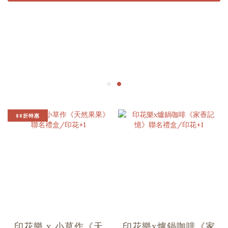
88折特惠
印花樂 x 小草作《天
印花樂x爐鍋咖啡《家