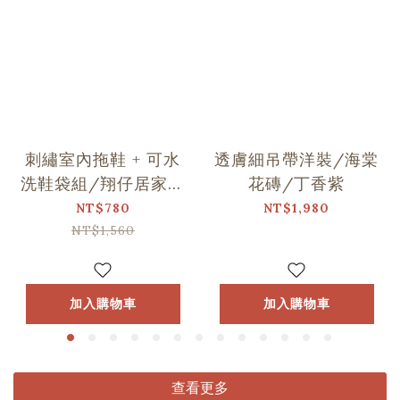
刺繡室內拖鞋 + 可水
透膚細吊帶洋裝/海棠
洗鞋袋組/翔仔居家Ｘ
花磚/丁香紫
印花樂聯名
NT$780
NT$1,980
NT$1,560
加入購物車
加入購物車
查看更多