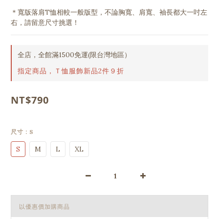
＊寬版落肩T恤相較一般版型，不論胸寬、肩寬、袖長都大一吋左
右，請留意尺寸挑選！
全店，全館滿1500免運(限台灣地區）
指定商品，Ｔ恤服飾新品2件９折
NT$790
尺寸
: S
S
M
L
XL
以優惠價加購商品