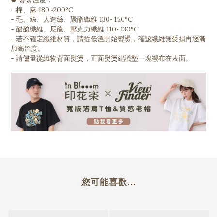
● 熨燙溫度：
- 棉、麻 180~200°C
- 毛、絲、人造絲、聚酯纖維 130~150°C
- 醋酸纖維、尼龍、壓克力纖維 110~130°C
- 若不確定纖維材質，請從低溫開始熨燙，確認纖維無受損再逐漸
加高溫度。
- 請儘量從織物背面熨燙，正面熨燙建議墊一塊襯布在表面。
您可能喜歡...