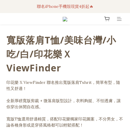
聯名iPhone手機殼現貨4折起🔥
3C科技好物｜任選2件95折！
超人氣聯名自動傘任2件9折！
3C科技好物｜任選2件95折！
寬版落肩T恤/美味台灣/小
吃/白/印花樂Ｘ
ViewFinder
印花樂 X ViewFinder 聯名推出寬版落肩Tshrit，簡單有型，隨
性又舒適！
全新厚磅寬版剪裁 + 微落肩版型設計，衣料夠挺、不怕透膚，讓
你穿出休閒自在感。
寬版T恤選用舒適棉質，搭配印花樂獨家印花圖案，不分男女，不
論各種身形或是穿搭風格都可以輕鬆搭配！