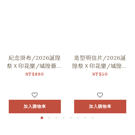
紀念掛布/2026誕隍
造型明信片/2026誕
祭Ｘ印花樂/城隍爺與
隍祭Ｘ印花樂/城隍老
范謝將軍跳舞
爺跳舞
NT$890
NT$50
加入購物車
加入購物車