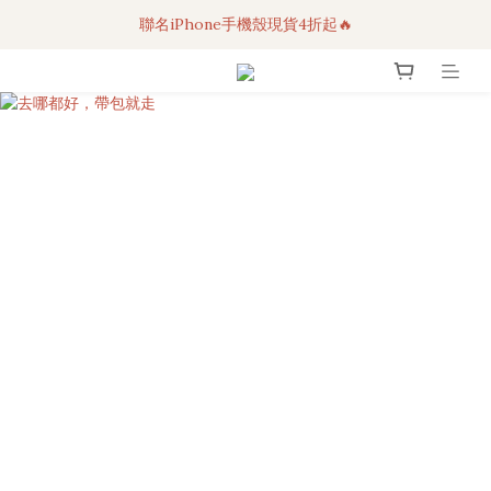
聯名iPhone手機殼現貨4折起🔥
3C科技好物｜任選2件95折！
超人氣聯名自動傘任2件9折！
3C科技好物｜任選2件95折！