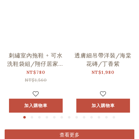
刺繡室內拖鞋 + 可水
透膚細吊帶洋裝/海棠
洗鞋袋組/翔仔居家Ｘ
花磚/丁香紫
印花樂聯名
NT$780
NT$1,980
NT$1,560
加入購物車
加入購物車
查看更多