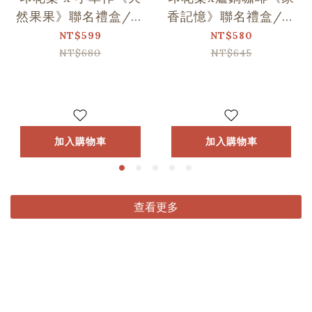
然果果》聯名禮盒/印
香記憶》聯名禮盒/印
花+1
花+1
NT$599
NT$580
NT$680
NT$645
加入購物車
加入購物車
查看更多