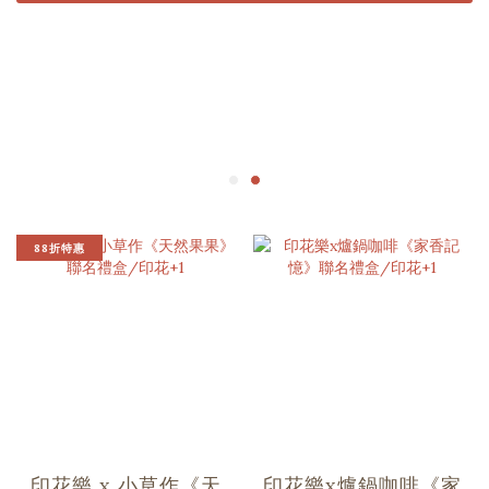
88折特惠
印花樂 x 小草作《天
印花樂x爐鍋咖啡《家